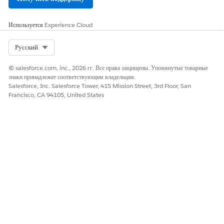
применены фильтры панели мониторинга, фильтры панели
мониторинга переносятся на страницу сведений о показателе.
Используется
Experience Cloud
Select Org
Русский
ЭТА СТАТЬЯ РЕШИЛА ВАШУ ПРОБЛЕМУ?
© salesforce.com, inc., 2026 гг. Все права защищены. Упомянутые товарные
Оставьте свой отзыв, чтобы мы могли стать лучше!
знаки принадлежат соответствующим владельцам.
Salesforce, Inc. Salesforce Tower, 415 Mission Street, 3rd Floor, San
Да
Нет
Francisco, CA 94105, United States