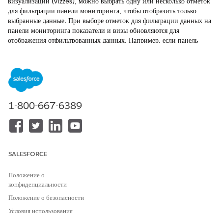
визуализаций (vizzes), можно выбрать одну или несколько отметок
для фильтрации панели мониторинга, чтобы отобразить только
выбранные данные. При выборе отметок для фильтрации данных на
панели мониторинга показатели и визы обновляются для
отображения отфильтрованных данных. Например, если панель
мониторинга содержит несколько визуалов, отображающих
продажи по категории и региону, щелкните «Регион», чтобы
отфильтровать панель мониторинга для отображения данных только
для этого региона. Или можно выбрать несколько категорий и
регион для фильтрации панели мониторинга, используя разные
измерения одновременно.
1-800-667-6389
ТРЕБУЕМЫЕ ВЕРСИИ
Просмотр поддерживаемых версий.
SALESFORCE
ТРЕБУЕМЫЕ ПОЛНОМОЧИЯ ПОЛЬЗОВАТЕЛЯ
Положение о
Для предоставления общего
Набор полномочий
конфиденциальности
доступа к показателям,
«Неучтенный потребитель
панелям мониторинга и визави
Tableau» или «Следующий
Положение о безопасности
в Slack:
потребитель Tableau»
или
Условия использования
«Неучтенный потребитель