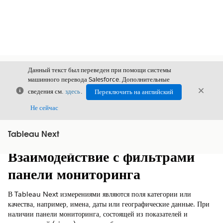
Данный текст был переведен при помощи системы
машинного перевода Salesforce. Дополнительные
Закрыть
Закры
сведения см.
здесь
.
Переключить на английский
Закрыт
Не сейчас
Tableau Next
Содержание
Показать содержание
Взаимодействие с фильтрами
панели мониторинга
В Tableau Next измерениями являются поля категории или
качества, например, имена, даты или географические данные. При
наличии панели мониторинга, состоящей из показателей и