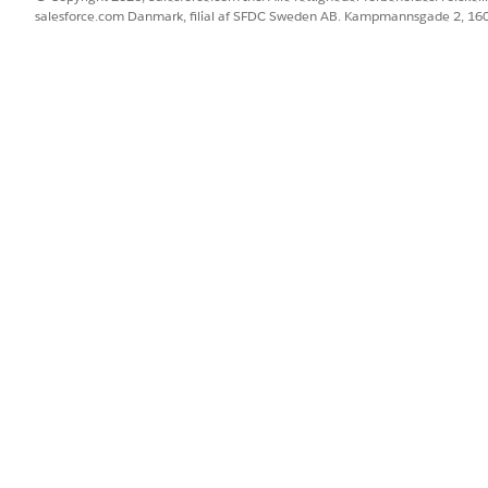
salesforce.com Danmark, filial af SFDC Sweden AB. Kampmannsgade 2, 1
BLEM?
 os!