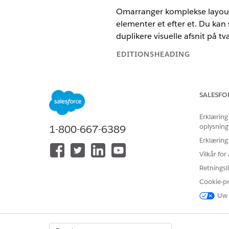
Omarranger komplekse layouts 
elementer et efter et. Du kan 
duplikere visuelle afsnit på tv
EDITIONSHEADING
Vis understøttede versioner.
SALESFO
Erklæring
Hvis du vil redigere Tableau Ne
oplysning
1-800-667-6389
Erklæring
Vælg en af følgende valgmet
Vilkår fo
Klik individuelt på: Tryk 
Retningsli
vil inkludere.
Cookie-p
Træk for at vælge: Klik p
Uw 
Udfør dine kollektive rediger