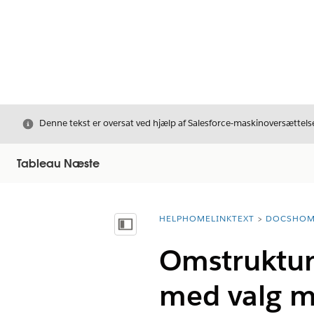
Luk
Denne tekst er oversat ved hjælp af Salesforce-maskinoversættelse
Tableau Næste
HELPHOMELINKTEXT
DOCSHOM
breadcrumbDescription
Vis indholdsfortegnelse
Omstruktur
med valg m