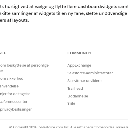
hurtigt ved at vælge og flytte flere dashboardwidgets samtid
skifte samlinger af widgets til en ny fane, slette unødvendige
ærs af layouts.
RCE
COMMUNITY
BRUGERTILLADELSER PÅKRÆVET
 om beskyttelse af personlige
AppExchange
xt-dashboards:
Tilladelsessættet
Tableau Unm
er
Salesforce-administratorer
Next Platform Analyst
 om sikkerhed
Salesforce-udviklere
oder:
r anvendelse
Trailhead
og hold
Command
(macOS) eller
Control
(Windows) nede på tastature
njer for deltagelse
Uddannelse
ræferencecenter
å og træk musemarkøren for at tegne et valgfelt omkring gruppen af 
Tillid
privacybeslissingen
ingsændringer på tværs af hele den valgte gruppe i en enkelt handli
© Copyright 2026, Salesforce.com Inc. Alle rettigheder forbeholdes. Forskell