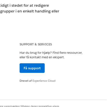
igt i stedet for at redigere
 grupper i en enkelt handling eller
SUPPORT & SERVICES
Har du brug for hjælp? Find flere ressourcer,
etered Platform Analyst eller Tableau
eller få kontakt med en ekspert.
Få support
t, og klik derefter på hver widget, du
Drevet af
Experience Cloud
widgets.
ng.
ige varemærker tilhører deres respektive ejere.