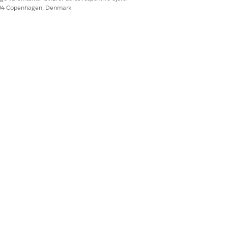
604 Copenhagen, Denmark
Ja
Nej