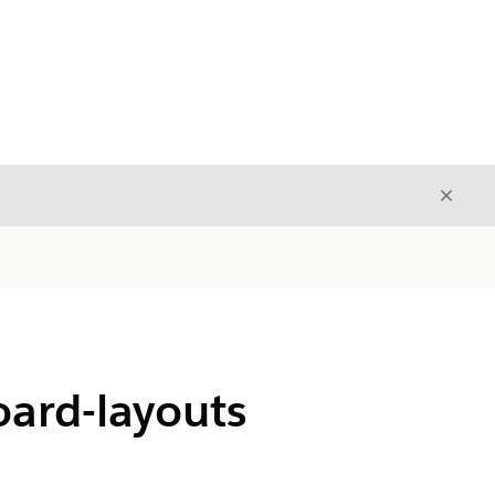
Luk
Luk
ard-layouts