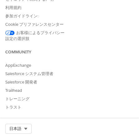
ドラッグして選択: マウスポインターをクリックしてドラ
利用規約
ッグし、ウィジェットグループの周囲に選択ボックスを描
参加ガイドライン:
画します。
Cookie プリファレンスセンター
選択したグループ全体の一括編集の変更を 1 つのアクション
お客様によるプライバシー
で実行します。
設定の選択肢
COMMUNITY
この記事で問題は解決されましたか?
AppExchange
ご意見をお待ちしております。
Salesforce システム管理者
はい
いいえ
Salesforce 開発者
Trailhead
トレーニング
トラスト
Select Org
日本語