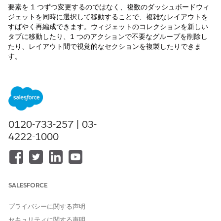
要素を 1 つずつ変更するのではなく、複数のダッシュボードウィ
ジェットを同時に選択して移動することで、複雑なレイアウトを
すばやく再編成できます。ウィジェットのコレクションを新しい
タブに移動したり、1 つのアクションで不要なグループを削除し
たり、レイアウト間で視覚的なセクションを複製したりできま
す。
必要なエディション
サポートされているエディションを表示する。
必要なユーザー権限
0120-733-257 | 03-
4222-1000
Tableau Next ダッシュボード
「
Tableau Unmetered
を編集する
Platform Analyst」
または
「Tableau Next Platform
Analyst」権限セット
SALESFORCE
次のいずれかの選択方法を選択します。
個別にクリック:キーボードの
Command
(macOS)または
Control
(Windows)を押したまま、含める各ウィジェット
プライバシーに関する声明
をクリックします。
セキュリティに関する声明