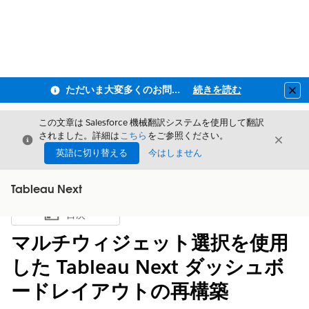
ただいま大変多くのお問い合わせをいただいており、ご連絡までにお時間を頂戴しております
続きを読む
Clo
この文章は Salesforce 機械翻訳システムを使用して翻訳
されました。詳細は
こちら
をご参照ください。
閉じる
閉じ
閉じる
英語に切り替える
今はしません
Tableau Next
目次
目次を表示
マルチウィジェット選択を使用
した Tableau Next ダッシュボ
ードレイアウトの再構築