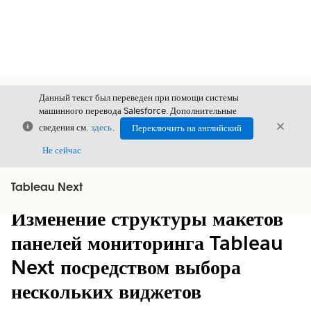
Данный текст был переведен при помощи системы
машинного перевода Salesforce. Дополнительные
Закрыть
Закры
сведения см.
здесь
.
Переключить на английский
Закрыт
Не сейчас
Tableau Next
Содержание
Показать содержание
Изменение структуры макетов
панелей мониторинга Tableau
Next посредством выбора
нескольких виджетов