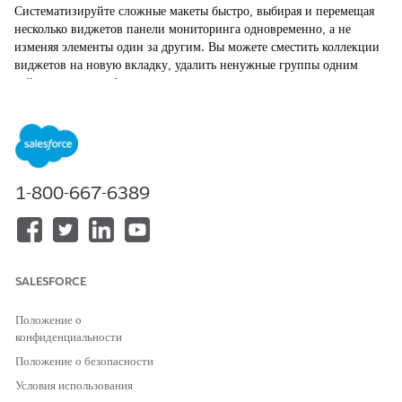
Систематизируйте сложные макеты быстро, выбирая и перемещая
несколько виджетов панели мониторинга одновременно, а не
изменяя элементы один за другим. Вы можете сместить коллекции
виджетов на новую вкладку, удалить ненужные группы одним
действием или дублировать визуальные разделы в макетах.
ТРЕБУЕМЫЕ ВЕРСИИ
Просмотр поддерживаемых версий.
1-800-667-6389
ТРЕБУЕМЫЕ ПОЛНОМОЧИЯ ПОЛЬЗОВАТЕЛЯ
Для редактирования панелей
Набор полномочий
мониторинга Tableau Next:
«
Безусловный аналитик
платформы Tableau» или
«Безусловный аналитик
SALESFORCE
платформы Tableau Next
»
Положение о
Выберите один из следующих методов выбора:
конфиденциальности
Нажмите отдельно: Нажмите и удерживайте
команду
Положение о безопасности
(macOS) или
элемент управления
(Windows) на
клавиатуре, потом нажмите на каждый виджет, который
Условия использования