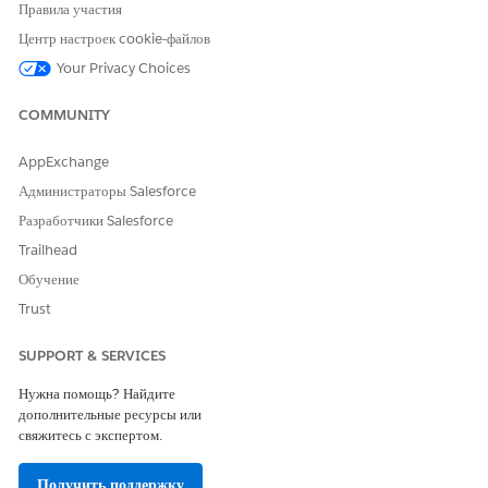
хотите добавить.
Правила участия
Перетащите, чтобы выбрать: Нажмите и перетащите
Центр настроек cookie-файлов
указатель мыши, чтобы нарисовать поле выбора вокруг
Your Privacy Choices
группы виджетов.
Выполните изменения коллективного редактирования во всей
COMMUNITY
выбранной группе одним действием.
AppExchange
Администраторы Salesforce
Разработчики Salesforce
ЭТА СТАТЬЯ РЕШИЛА ВАШУ ПРОБЛЕМУ?
Оставьте свой отзыв, чтобы мы могли стать лучше!
Trailhead
Обучение
Да
Нет
Trust
SUPPORT & SERVICES
Нужна помощь? Найдите
дополнительные ресурсы или
свяжитесь с экспертом.
Получить поддержку