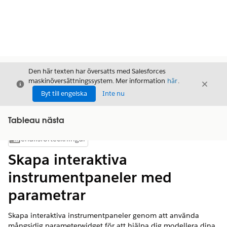
Den här texten har översatts med Salesforces
maskinöversättningssystem. Mer information
här
.
Stäng
Stäng
Stäng
Byt till engelska
Inte nu
Tableau nästa
Innehållsförteckningar
Visa innehållsförteckning
Skapa interaktiva
instrumentpaneler med
parametrar
Skapa interaktiva instrumentpaneler genom att använda
mångsidig parameterwidget för att hjälpa dig modellera dina