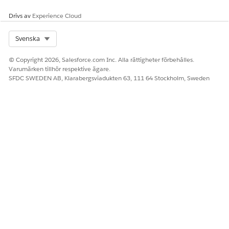
SE ÄVEN:
Drivs av
Experience Cloud
Salesforce-hjälpen: Återanvänd widgets mellan
instrumentpaneler och arbetsområden
Select Org
Svenska
© Copyright 2026, Salesforce.com Inc. Alla rättigheter förbehålles.
Varumärken tillhör respektive ägare.
LÖSTE DENNA ARTIKEL DITT PROBLEM?
SFDC SWEDEN AB, Klarabergsviadukten 63, 111 64 Stockholm, Sweden
Berätta för oss vad vi kan förbättra!
Ja
Nej