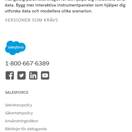
data. Bygg mer interaktiva instrumentpaneler som hjälper dig
utforska data och modellera olika scenarion.
VERSIONER SOM KRÄVS
Visa versioner som stöds.
ANVÄNDARBEHÖRIGHETER SOM KRÄVS
Redigera Tableau Next-
Behörighetsuppsättningen
1-800-667-6389
instrumentpaneler:
Tableau Unmetered
Platform Analyst eller
Tableau Next Platform
Analyst
SALESFORCE
Sekretesspolicy
Säkerhetspolicy
Klicka på widgeten
Parameter
och välj ett
Användningsvillkor
område i instrumentpanelen.
Riktlinjer för deltagande
Klicka på
Lägg till parameter
.