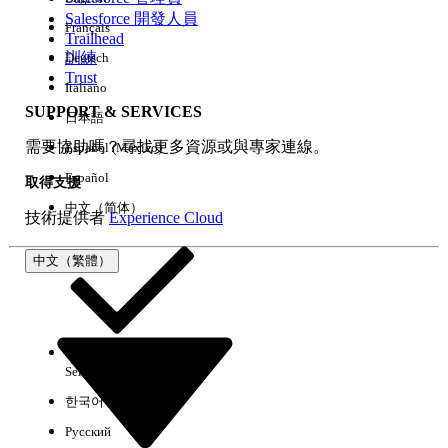
Salesforce 開發人員
Français
經驗
Trailhead
訓練
Deutsch
Trust
Italiano
SUPPORT & SERVICES
日本語
全部清除
完成
需要協助嗎？尋找更多資源或與專家連線。
Español (México)
Español
取得支援
中文（简体）
技術提供者
Experience Cloud
中文（繁體）
Select Org
中文（繁體）
한국어
Русский
沒有結果