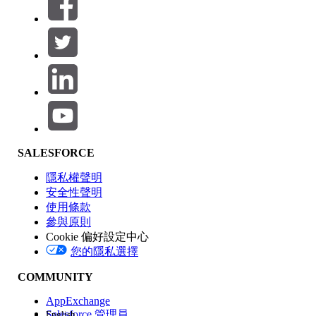
篩選條件： (0)
選取篩選
新增
產品區域
SALESFORCE
功能影響
隱私權聲明
安全性聲明
使用條款
參與原則
Cookie 偏好設定中心
版本
您的隱私選擇
COMMUNITY
AppExchange
Salesforce 管理員
English