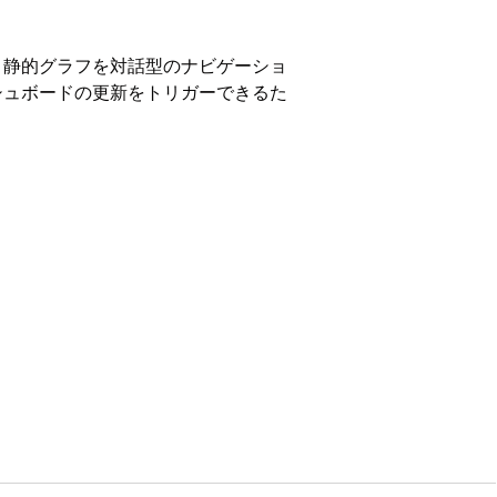
、静的グラフを対話型のナビゲーショ
シュボードの更新をトリガーできるた
on
を返すようにパラメーターを設定
。