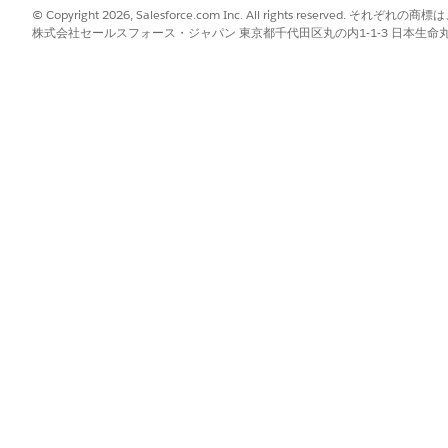
© Copyright 2026, Salesforce.com Inc. All rights reserve
株式会社セールスフォース・ジャパン 東京都千代田区丸の内1-1-3 日本生命丸の内ガ
クで参照される項目を含む視覚化を作成していない場合は作成します。
クし、パラメータを選択します。
] タブをクリックします。
タを選択
] の順にクリックし、パラメータを選択します。
メータ ウィジェットの
units_sold_by_region
を選択します。
ボードを保存します。
するには、ダッシュボードをプレビューして、視覚化上のデータポイン
?