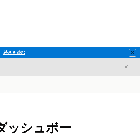
続きを読む
Clo
閉じ
閉じる
ダッシュボー