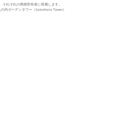
d. それぞれの商標は、それぞれの商標所有者に帰属します。
ーデンタワー（Salesforce Tower）
トのクリックを開始します。
はい
いいえ