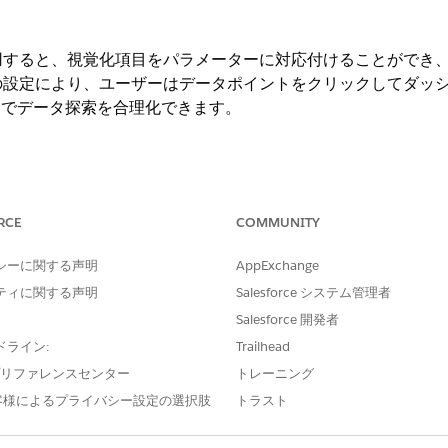
用すると、視覚化項目をパラメーターに対応付けることができ
の設定により、ユーザーはデータポイントをクリックしてダッ
内でデータ探索を合理化できます。
を表示する。
RCE
COMMUNITY
化データポイントをクリックしたときに値
units_sold_by_regi
シーに関する声明
AppExchange
ティに関する声明
Salesforce システム管理者
Salesforce 開発者
ドライン:
Trailhead
e プリファレンスセンター
トレーニング
客様によるプライバシー設定の選択肢
トラスト
ルドのロジックを含むパラメーターの計算済みフィールドを作成します
ーターウィジェットを追加します。