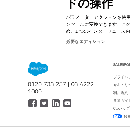
ドの操作
パラメーターアクションを使
ンツールに変換できます。こ
め、1 つのインターフェース
必要なエディション
サポートされているエディション
SALESFO
この例では、ユーザーが視覚
します。
プライバ
0120-733-257 | 03-4222-
セキュリ
パラメーターを作成します。
1000
パラメーター名:
Quantity
利用規約
データ型:
数値
参加ガイ
パラメーター種別:
単一値
Cooki
デフォルト値:
0
お
units_sold_by_region
フィー
ダッシュボードを開き、パラメ