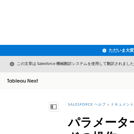
閉じる
この文章は Salesforce 機械翻訳システムを使用して翻訳されまし
Tableau Next
SALESFORCE ヘルプ
ドキュメント
詳細情報:
目次を表示
パラメータ