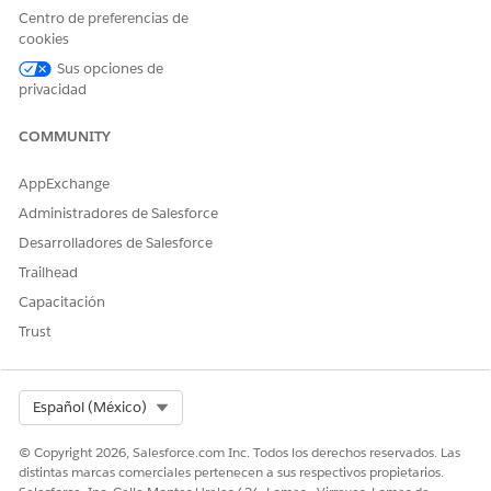
Abra el tablero y agregue un widget de parámetro.
Centro de preferencias de
Haga clic en
Agregar parámetro
y seleccione su
cookies
parámetro.
Guarde y realice una vista previa de su tablero.
Sus opciones de
privacidad
Pruebe el parámetro utilizando el selector de fecha para
ver cómo afectan los cambios de fecha al tablero.
COMMUNITY
AppExchange
¿RESOLVIÓ ESTE ARTÍCULO SU PROBLEMA?
Administradores de Salesforce
¡Háganos saber cómo podemos mejorar!
Desarrolladores de Salesforce
Trailhead
Sí
No
Capacitación
Trust
Select Org
Español (México)
© Copyright 2026, Salesforce.com Inc. Todos los derechos reservados. Las
distintas marcas comerciales pertenecen a sus respectivos propietarios.