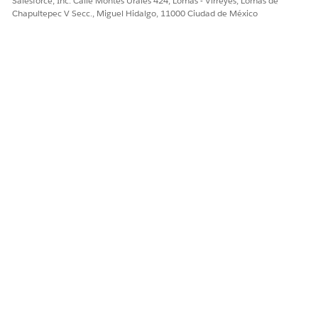
Salesforce, Inc. Calle Montes Urales 424, Lomas - Virreyes, Lomas de
Chapultepec V Secc., Miguel Hidalgo, 11000 Ciudad de México