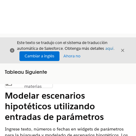
Este texto se tradujo con el sistema de traducción
automática de Salesforce. Obtenga más detalles
aquí
.
Cerrar
Cerrar
Cerrar
Cambiar a inglés
Ahora no
Tableau Siguiente
Índice de
Mostrar índice de materias
materias
Modelar escenarios
hipotéticos utilizando
entradas de parámetros
Ingrese texto, números o fechas en widgets de parámetros
para la búsqueda y modelado de escenarios hipotéticos. Los