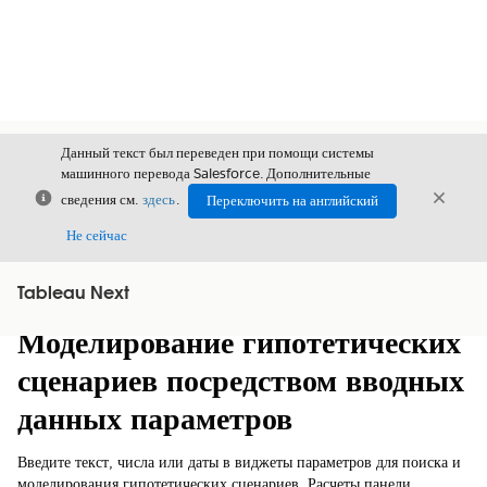
Данный текст был переведен при помощи системы
машинного перевода Salesforce. Дополнительные
Закрыть
Закры
сведения см.
здесь
.
Переключить на английский
Закрыт
Не сейчас
Tableau Next
Содержание
Показать содержание
Моделирование гипотетических
сценариев посредством вводных
данных параметров
Введите текст, числа или даты в виджеты параметров для поиска и
моделирования гипотетических сценариев. Расчеты панели