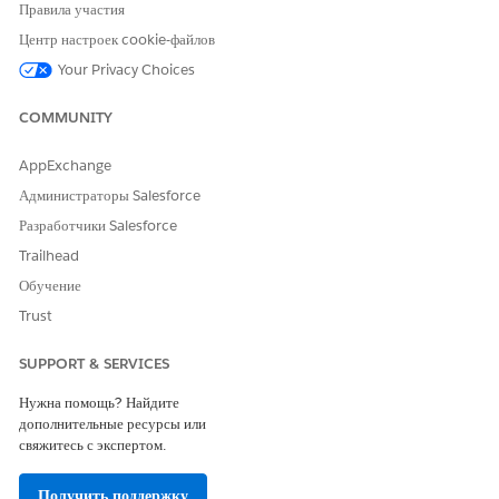
Откройте панель мониторинга и добавьте виджет параметров.
Правила участия
Нажмите «
Добавить параметр
» и выберите параметр.
Центр настроек cookie-файлов
Сохраните и просмотрите панель мониторинга.
Протестируйте параметр, используя средство выбора даты для
Your Privacy Choices
просмотра влияния изменений даты на панель мониторинга.
COMMUNITY
AppExchange
ЭТА СТАТЬЯ РЕШИЛА ВАШУ ПРОБЛЕМУ?
Администраторы Salesforce
Оставьте свой отзыв, чтобы мы могли стать лучше!
Разработчики Salesforce
Trailhead
Да
Нет
Обучение
Trust
SUPPORT & SERVICES
Нужна помощь? Найдите
дополнительные ресурсы или
свяжитесь с экспертом.
Получить поддержку