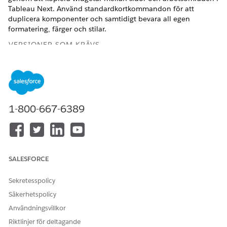
Tableau Next. Använd standardkortkommandon för att
duplicera komponenter och samtidigt bevara all egen
formatering, färger och stilar.
VERSIONER SOM KRÄVS
Visa versioner som stöds.
ANVÄNDARBEHÖRIGHETER SOM KRÄVS
1-800-667-6389
Redigera Tableau Next-
Behörighetsuppsättningen
instrumentpaneler:
Tableau Unmetered
Platform Analyst eller
Tableau Next Platform
Analyst
SALESFORCE
Sekretesspolicy
Säkerhetspolicy
Användningsvillkor
Se till att du har åtkomst till
ANTECKNING
destinationsarbetsområdet. Om du klistrar in i ett annat
Riktlinjer för deltagande