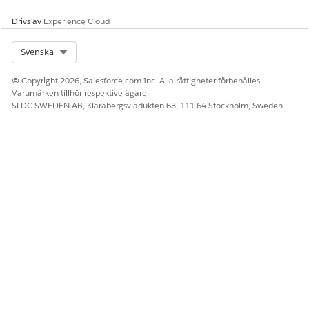
LÖSTE DENNA ARTIKEL DITT PROBLEM?
Berätta för oss vad vi kan förbättra!
Drivs av
Experience Cloud
Ja
Nej
Select Org
Svenska
© Copyright 2026, Salesforce.com Inc. Alla rättigheter förbehålles.
Varumärken tillhör respektive ägare.
SFDC SWEDEN AB, Klarabergsviadukten 63, 111 64 Stockholm, Sweden