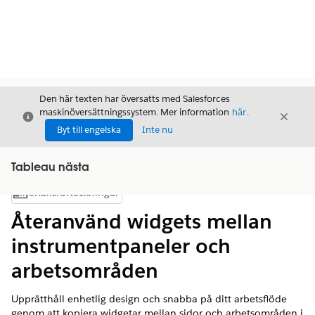
Den här texten har översatts med Salesforces
maskinöversättningssystem. Mer information
här
.
Stäng
Stäng
Stäng
Byt till engelska
Inte nu
Tableau nästa
Innehållsförteckningar
Visa innehållsförteckning
Återanvänd widgets mellan
instrumentpaneler och
arbetsområden
Upprätthåll enhetlig design och snabba på ditt arbetsflöde
genom att kopiera widgetar mellan sidor och arbetsområden i