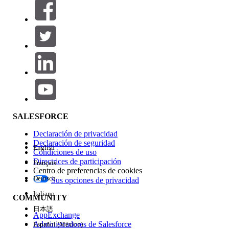
Filtros (0)
SELECCIONAR FILTROS
Agregar
Área de productos
Repercusión de función
SALESFORCE
Declaración de privacidad
Declaración de seguridad
English
Condiciones de uso
Directrices de participación
Français
Centro de preferencias de cookies
Deutsch
Sus opciones de privacidad
Edición
Italiano
COMMUNITY
日本語
AppExchange
Administradores de Salesforce
Español (México)