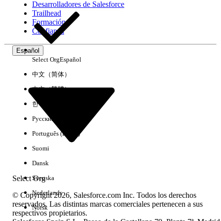
Desarrolladores de Salesforce
Trailhead
Experiencia
Formación
Confianza
Español
Select Org
Español
Borrar todo
Listo
中文（简体）
中文（繁體）
한국어
Русский
Português (Brasil)
Suomi
Dansk
Select Org
Svenska
Nederlands
© Copyright 2026, Salesforce.com Inc. Todos los derechos
reservados. Las distintas marcas comerciales pertenecen a sus
Norsk
respectivos propietarios.
No hay resultados