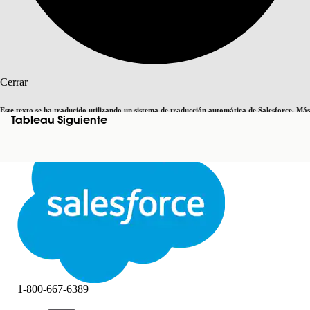
Buscar
Cerrar
Este texto se ha traducido utilizando un sistema de traducción automática de Salesforce. Más
Tableau Siguiente
Cambiar a inglés
Ahora no
información
aquí
.
Cerrar
Cerrar
1-800-667-6389