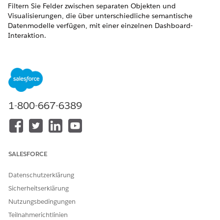
Filtern Sie Felder zwischen separaten Objekten und
Visualisierungen, die über unterschiedliche semantische
Datenmodelle verfügen, mit einer einzelnen Dashboard-
Interaktion.
ERFORDERLICHE EDITIONEN
Unterstützte Editionen anzeigen.
ERFORDERLICHE BENUTZERBERECHTIGUNGEN
1-800-667-6389
Bearbeiten der Tableau
Berechtigungssatz '
Tableau
Next-Dashboards:
Unmetered Platform Analyst'
(Tableau-Analyst ohne
Zähler) oder 'Tableau Next
Platform Analyst' (Tableau
SALESFORCE
Next Platform Analyst)
Datenschutzerklärung
Wählen Sie im Dashboard-Editor das Filter-Widget aus,
Sicherheitserklärung
das Sie konfigurieren möchten.
Navigieren Sie zur Registerkarte "Aktionen".
Nutzungsbedingungen
Teilnahmerichtlinien