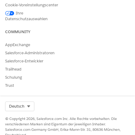
Cookie-Voreinstellungscenter
Ihre
Datenschutzauswahlen
COMMUNITY
AppExchange
Salesforce-Administratoren
Salesforce-Entwickler
Trailhead
Klicken Sie auf die Schaltfläche Aktion hinzufügen.
Schulung
Klicken Sie auf
Filter aktualisieren
, um das Widget an
Trust
Felder in anderen semantischen Datenmodellen zu
binden.
Select Org
Deutsch
© Copyright 2026, Salesforce.com Inc. Alle Rechte vorbehalten. Die
verschiedenen Marken sind Eigentum der jeweiligen Inhaber.
Salesforce.com Germany GmbH, Erika-Mann-Str. 31, 80636 München,
Deutschland