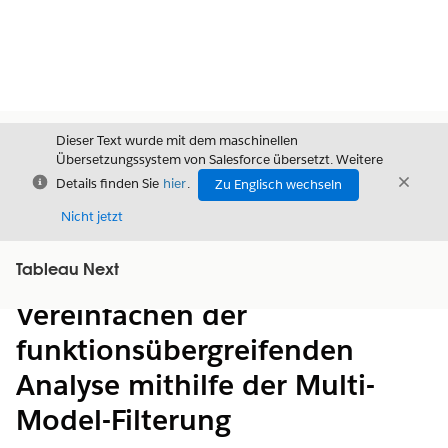
Dieser Text wurde mit dem maschinellen
Übersetzungssystem von Salesforce übersetzt. Weitere
Schließen
Schli
Details finden Sie
hier
.
Zu Englisch wechseln
Schließ
Nicht jetzt
Tableau Next
Inhalt
Inhalt anzeigen
Vereinfachen der
funktionsübergreifenden
Analyse mithilfe der Multi-
Model-Filterung