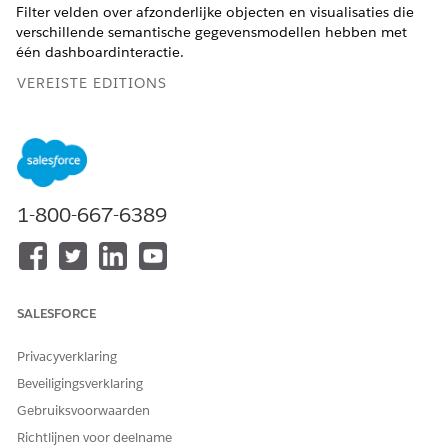
Filter velden over afzonderlijke objecten en visualisaties die
verschillende semantische gegevensmodellen hebben met
één dashboardinteractie.
VEREISTE EDITIONS
Ondersteunde editions weergeven.
VEREISTE GEBRUIKERSMACHTIGINGEN
1-800-667-6389
De Tableau Next-dashboards
Machtigingenset
Tableau
bewerken:
Unmetered Platform Analyst
of Tableau Next Platform
Analyst
Selecteer in de dashboardeditor de filterwidget die u wilt
SALESFORCE
configureren.
Ga naar het tabblad Acties.
Privacyverklaring
Beveiligingsverklaring
Gebruiksvoorwaarden
Richtlijnen voor deelname