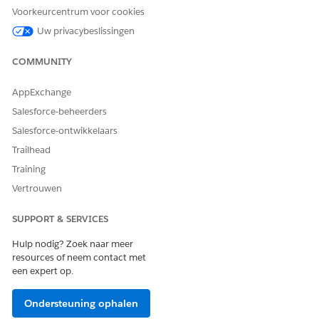
Voorkeurcentrum voor cookies
Uw privacybeslissingen
COMMUNITY
AppExchange
Salesforce-beheerders
Salesforce-ontwikkelaars
Klik op de knop Actie toevoegen.
Klik voor het binden van de widget aan velden in andere
Trailhead
semantische gegevensmodellen op
Filter bijwerken
.
Training
Vertrouwen
SUPPORT & SERVICES
Hulp nodig? Zoek naar meer
resources of neem contact met
een expert op.
Ondersteuning ophalen