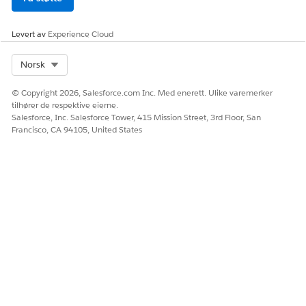
For hver modell du vil inkludere, velger du målfeltet som
svarer til filteret.
Levert av
Experience Cloud
Klikk på
Velg felt
og velg en modell og et felt for å
tilordne til filterwidgeten.
Select Org
Norsk
Klikk på
Velg
og deretter på
Ferdig
.
Filterwidgeten oppdaterer automatisk alle tilkoblede
© Copyright 2026, Salesforce.com Inc. Med enerett. Ulike varemerker
tilhører de respektive eierne.
visualiseringer som bygger på forskjellige semantiske
Salesforce, Inc. Salesforce Tower, 415 Mission Street, 3rd Floor, San
datamodeller.
Francisco, CA 94105, United States
HJALP DENNE ARTIKKELEN MED Å LØSE PROBLEMET DITT?
La oss få vite det slik at vi kan forbedre!
Ja
Nei