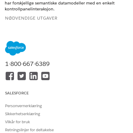
har forskjellige semantiske datamodeller med en enkelt
kontrollpanelinteraksjon.
NØDVENDIGE UTGAVER
Se støttede versjoner.
NØDVENDIG BRUKERTILLATELSE
For å redigere Tableau Next-
Tillatelsessettet
Tableau
kontrollpanelene:
Unmetered Platform Analyst
1-800-667-6389
eller Tableau Next Platform
Analyst
Velg filterwidgeten du vil konfigurere, i
kontrollpanelredigeringen.
SALESFORCE
Gå til Handlinger-fanen.
Personvernerklæring
Sikkerhetserklæring
Vilkår for bruk
Retningslinjer for deltakelse