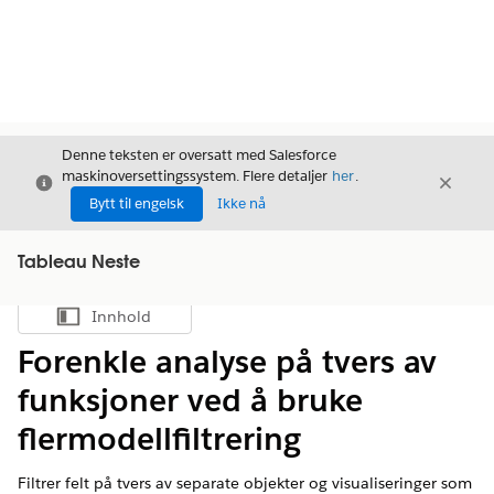
Denne teksten er oversatt med Salesforce
maskinoversettingssystem. Flere detaljer
her
.
Avslutt
Avslut
Avslutt
Bytt til engelsk
Ikke nå
Tableau Neste
Innhold
Vis innholdsfortegnelse
Forenkle analyse på tvers av
funksjoner ved å bruke
flermodellfiltrering
Filtrer felt på tvers av separate objekter og visualiseringer som