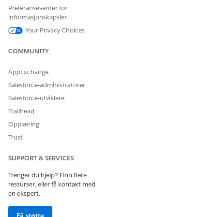
Preferansesenter for
informasjonskapsler
Your Privacy Choices
COMMUNITY
AppExchange
Klikk på Legg til handling-knappen.
Salesforce-administratorer
Klikk på
Oppdater filter
for å binde widgeten til felt i
Salesforce-utviklere
andre semantiske datamodeller.
Trailhead
Opplæring
Trust
SUPPORT & SERVICES
Trenger du hjelp? Finn flere
ressurser, eller få kontakt med
en ekspert.
Få støtte