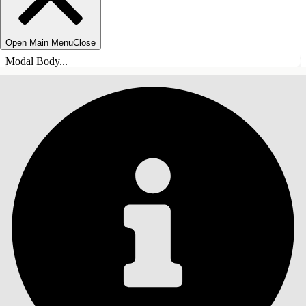
Open Main Menu
Close
Modal Body...
INDHOLD
Søg
Vis indholdsfortegnelse
Indhold