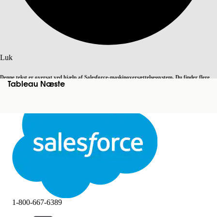
Søg
Luk
Denne tekst er oversat ved hjælp af Salesforce-maskinoversættelsessystem. Du finder flere
Tableau Næste
Skift til engelsk
Ikke nu
detaljer
her
.
Luk
Luk
1-800-667-6389