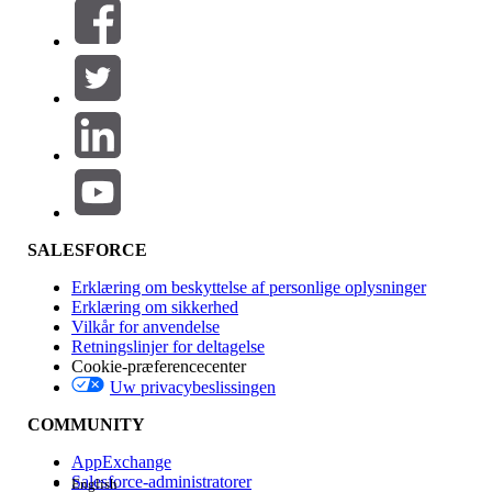
Filtrer efter (0)
VÆLG FILTRE
Tilføj
Produktområde
Funktionspåvirkning
SALESFORCE
Erklæring om beskyttelse af personlige oplysninger
Erklæring om sikkerhed
Vilkår for anvendelse
Retningslinjer for deltagelse
Cookie-præferencecenter
Uw privacybeslissingen
Version
COMMUNITY
AppExchange
Salesforce-administratorer
English