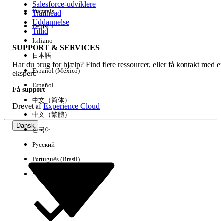
Salesforce-udviklere
Français
Trailhead
Experience
Uddannelse
Deutsch
Tillid
Italiano
SUPPORT & SERVICES
日本語
Har du brug for hjælp? Find flere ressourcer, eller få kontakt med e
Ryd alle
Udført
Español (México)
ekspert.
Español
Få support
中文（简体）
Drevet af
Experience Cloud
中文（繁體）
Dansk
한국어
Русский
Português (Brasil)
Suomi
Ingen resultater