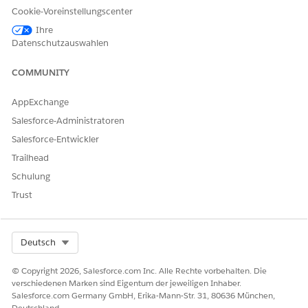
Cookie-Voreinstellungscenter
Ihre
Datenschutzauswahlen
COMMUNITY
AppExchange
Salesforce-Administratoren
Salesforce-Entwickler
Trailhead
Schulung
Trust
Wählen Sie ein Datenmodell und eine Kennzahl aus,
gefolgt von dem einzelnen Kennzahlelement, das Sie
hinzufügen möchten. Fügen Sie optionalen Text hinzu,
Select Org
Deutsch
der angezeigt wird, wenn im Feld
Kein Ergebnistext
keine
Ergebnisse angezeigt werden.
© Copyright 2026, Salesforce.com Inc. Alle Rechte vorbehalten. Die
verschiedenen Marken sind Eigentum der jeweiligen Inhaber.
Salesforce.com Germany GmbH, Erika-Mann-Str. 31, 80636 München,
Deutschland