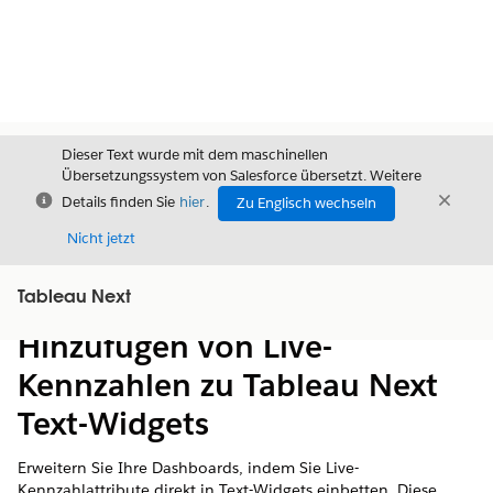
Dieser Text wurde mit dem maschinellen
Übersetzungssystem von Salesforce übersetzt. Weitere
Schließen
Schli
Details finden Sie
hier
.
Zu Englisch wechseln
Schließ
Nicht jetzt
Tableau Next
Inhalt
Inhalt anzeigen
Hinzufügen von Live-
Kennzahlen zu Tableau Next
Text-Widgets
Erweitern Sie Ihre Dashboards, indem Sie Live-
Kennzahlattribute direkt in Text-Widgets einbetten. Diese