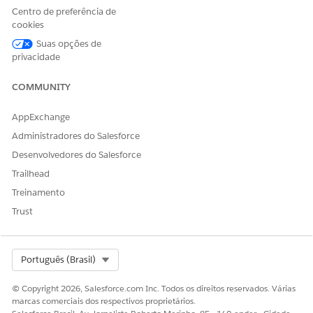
Centro de preferência de
Crie uma hierarquia de dimensões no modelo semântico.
cookies
Na lista suspensa
Novo
do modelo de dados,
selecione
Hierarquia de dimensões
.
Suas opções de
Insira o nome da hierarquia de dimensões e, como
privacidade
opção, uma descrição.
Use a barra de pesquisa para localizar campos a serem
COMMUNITY
incluídos na hierarquia e clique em para adicioná-los.
Clique em
Salvar
.
AppExchange
Administradores do Salesforce
Desenvolvedores do Salesforce
Trailhead
Treinamento
Trust
Select Org
Português (Brasil)
© Copyright 2026, Salesforce.com Inc. Todos os direitos reservados. Várias
marcas comerciais dos respectivos proprietários.
A hierarquia de dimensões agora aparece no painel