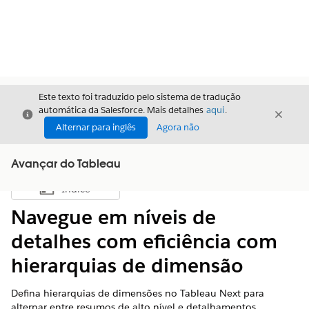
Este texto foi traduzido pelo sistema de tradução
automática da Salesforce. Mais detalhes
aqui
.
Fechar
Fecha
Fechar
Alternar para inglês
Agora não
Avançar do Tableau
Índice
Mostrar índice
Navegue em níveis de
detalhes com eficiência com
hierarquias de dimensão
Defina hierarquias de dimensões no Tableau Next para
alternar entre resumos de alto nível e detalhamentos