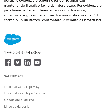
possibile evidenziare schemi e tendenze affiancati
mantenendo il grafico facile da interpretare. Per evidenziare
più chiaramente le differenze tra i valori di misura,
sincronizzare gli assi per allinearli a una scala comune. Ad
esempio, in un grafico, confrontare le vendite e i profitti per
sottocategoria di prodotti utilizzando due assi. Quindi,
sincronizzare gli assi per valutare in che misura la redditività si
allinea alle vendite.
VERSIONI (EDITION) RICHIESTE
1-800-667-6389
Visualizzare le versioni supportate.
AUTORIZZAZIONI UTENTE NECESSARIE
Per aggiungere assi doppi e
Insieme di autorizzazioni
SALESFORCE
sincronizzati nelle
Tableau Unmetered
visualizzazioni Tableau Next:
Platform Analyst o Tableau
Informativa sulla privacy
Next Platform Analyst
Informativa sulla protezione
Dal riquadro Dati della visualizzazione, trascinare il campo
Condizioni di utilizzo
dimensione utilizzato per analizzare la misura in
Colonne
.
Linee guida per la
Per il grafico nell'esempio, selezionare
Sottocategoria
.