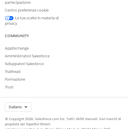
partecipazione
Trascinare un campo misura continuo, ad esempio
Somma delle vendite
, in
Righe
.
Centro preferenze cookie
Trascinare il secondo campo misura continuo, ad esempio
Le tue scelte in materia di
Somma di profitto
, su
Righe
.
privacy
Per includere l'asse doppio nel grafico, selezionare
Mostra
asse doppio
dal menu di scelta rapida del secondo campo
COMMUNITY
misura.
Per sincronizzare gli assi, dal menu di scelta rapida del
AppExchange
campo, selezionare una delle seguenti opzioni:
Amministratori Salesforce
Sincronizza asse
|
Intervallo completo
di includere
Sviluppatori Salesforce
tutti i valori in entrambe le misure.
Sincronizza asse
|
Linea zero
per allineare gli assi a
Trailhead
zero e confrontare valori positivi e negativi.
Formazione
Trust
Select Org
Italiano
© Copyright 2026, Salesforce.com Inc. Tutti i diritti riservati. Vari marchi di
proprietà dei rispettivi titolari.