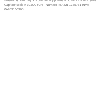
salesforce.com Italy S.r.l., Piazza Filippo Meda 5, 20121 Milano (MI)
Capitale sociale 10.000 euro - Numero REA MI-1785731 P.IVA
04959160963
Applicare le modifiche.