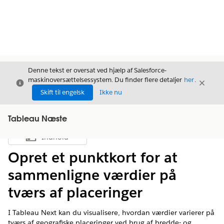
Denne tekst er oversat ved hjælp af Salesforce-
maskinoversættelsessystem. Du finder flere detaljer
her
.
Luk
Luk
Luk
Skift til engelsk
Ikke nu
Tableau Næste
Indhold
Vis indholdsfortegnelse
Opret et punktkort for at
sammenligne værdier på
tværs af placeringer
I Tableau Next kan du visualisere, hvordan værdier varierer på
tværs af geografiske placeringer ved brug af bredde- og