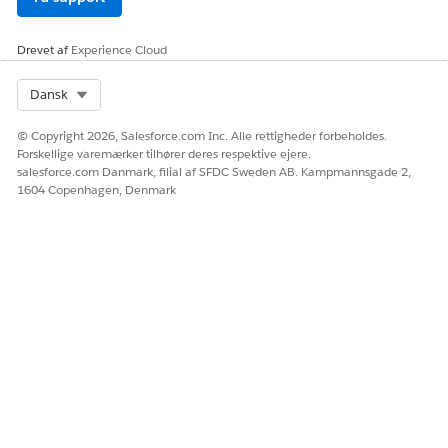
sammenligninger på tværs af placeringer tydeligere. I
dette eksempel skal du trække salgsmuligheden hen på
Drevet af
Experience Cloud
Farve
.
Anvend dine ændringer.
Select Org
Dansk
© Copyright 2026, Salesforce.com Inc. Alle rettigheder forbeholdes.
Forskellige varemærker tilhører deres respektive ejere.
salesforce.com Danmark, filial af SFDC Sweden AB. Kampmannsgade 2,
1604 Copenhagen, Denmark
Brug musens rullehjul til at zoome ind og ud af kortet. Hold
Skift-tasten nede, og træk den hen over kortet.
LØSTE DENNE ARTIKEL DIT PROBLEM?