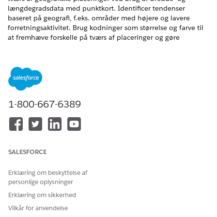
længdegradsdata med punktkort. Identificer tendenser
baseret på geografi, f.eks. områder med højere og lavere
forretningsaktivitet. Brug kodninger som størrelse og farve til
at fremhæve forskelle på tværs af placeringer og gøre
sammenligninger tydeligere. Visualiser f.eks., hvordan salg
varierer på tværs af placeringer for at vurdere
markedsdistribution. Farv placeringer baseret på indbyggede
salgsområder for nemmere at sammenligne markeder.
EDITIONSHEADING
1-800-667-6389
Vis understøttede versioner.
BRUGERTILLADELSER PÅKRÆVET
SALESFORCE
Hvis du vil oprette Tableau
Tilladelsessættet
Tableau
Next-visualiseringer:
Unmetered Platform Analyst
eller Tableau Next Platform
Erklæring om beskyttelse af
Analyst
personlige oplysninger
Erklæring om sikkerhed
Hvis du vil aktivere Kort i Tableau Næste, skal du skrive
Vilkår for anvendelse
i feltet Find hurtigt i Opsætning
Tableau Næste funktioner