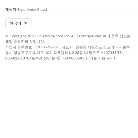
제공자
Experience Cloud
Select Org
한국어
© Copyright 2026, Salesforce.com Inc. All rights reserved. 여러 등록 상표는
모델 및 메트릭에 대한 데이터 공간을 선택합니다.
해당 소유자의 것입니다.
사용할 기존 시맨틱 모델을 선택합니다. 기존 C360 시맨틱
사업자 등록번호 : 120-86-92851 , 대표자 : 벤슨웡 세일즈포스 코리아 서울특
을 사용자 정의할 새 모델로 확장하려면 이 항목을 비워 둡
별시 영등포구 여의대로 108, 파크원타워2 28층 (세일즈포스) 07335 TEL :
니다.
080-822-1378 (솔루션 상담 문의) | 080-805-9651 (기술 지원 문의)
선택된 모델로 만들기
를 클릭하여 선택한 모델로 설치 프로세스
를 시작합니다. 또는 새 시맨틱 모델로 설치하려면
새 모델로 만
들기
를 클릭합니다.
템플릿이 조직을 검사하여 메트릭을 설치하기 위해 모든 전제 조건
및 권한이 올바르게 설정되었는지 확인합니다. 템플릿 유효성 검사
가 성공하면 설치 프로세스가 시작됩니다. 실패할 경우 해결할 오류
목록이 제공됩니다.
모델을 만들 경우 성공적으로 설치하면 C360 시맨틱 모델에서 확
장된 새 모델이 열립니다.
기본 메트릭 계산: