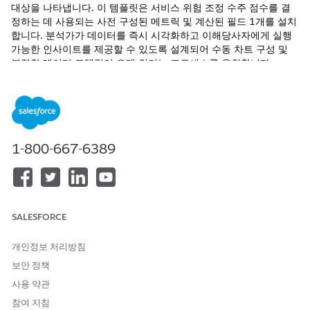
대상을 나타냅니다. 이 템플릿은 서비스 위험 조정 수주 점수를 결
정하는 데 사용되는 사전 구성된 메트릭 및 계산된 필드 1개를 설치
합니다. 분석가가 데이터를 즉시 시각화하고 이해당사자에게 실행
가능한 인사이트를 제공할 수 있도록 설계되어 수동 차트 구성 및
복잡한 데이터 모델링이 오래 걸리는 프로세스를 우회합니다.
필수 EDITION
지원되는 Edition 보기.
1-800-667-6389
필요한 사용자 권한
Marketplace 템플릿 보기:
Tableau Unmetered
Platform Analyst 또는
Tableau Next Platform
Analyst
권한 집합
SALESFORCE
Data 360에 시맨틱 모델 설치:
Data Cloud 아키텍처 권한 집
개인정보 처리방침
합
보안 정책
이 템플릿에는 다음이 필요합니다.
사용 약관
참여 지침
C360 시맨틱 데이터 모델