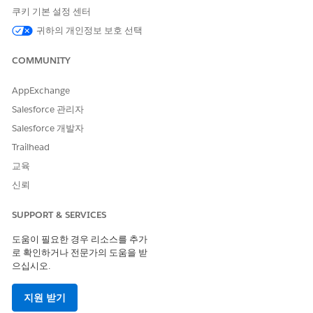
C360 DMO: 계정, 기회, 사례
쿠키 기본 설정 센터
이 템플릿은 C360 데이터와 함께 작동하도록 설계되어 데이터를
귀하의 개인정보 보호 선택
복합 메트릭에 매핑합니다.
COMMUNITY
Tableau Next 홈페이지에서
Marketplace
를 선택합니다.
Marketplace에서
메트릭
을 선택한 다음, 서비스 위험 조정 수
AppExchange
주 점수 타일을 선택합니다.
Salesforce 관리자
Salesforce 개발자
Trailhead
교육
신뢰
템플릿 세부 사항을 보고
다음
을 클릭합니다.
SUPPORT & SERVICES
메트릭을 구성합니다.
도움이 필요한 경우 리소스를 추가
로 확인하거나 전문가의 도움을 받
으십시오.
지원 받기