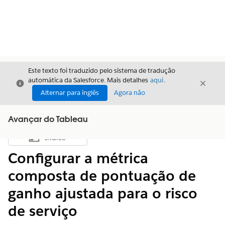
Este texto foi traduzido pelo sistema de tradução
automática da Salesforce. Mais detalhes
aqui
.
Fechar
Fecha
Fechar
Alternar para inglês
Agora não
Avançar do Tableau
Índice
Mostrar índice
Configurar a métrica
composta de pontuação de
ganho ajustada para o risco
de serviço