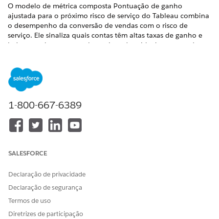
O modelo de métrica composta Pontuação de ganho
ajustada para o próximo risco de serviço do Tableau combina
o desempenho da conversão de vendas com o risco de
serviço. Ele sinaliza quais contas têm altas taxas de ganho e
baixas escalonamentos de serviço, alvos ideais para venda
adicional e expansão. Esse modelo instala a métrica pré-
configurada e um campo calculado usado para determinar
suas pontuações de ganho ajustadas para o risco de serviço.
Projetado para permitir que os analistas visualizem seus
dados instantaneamente e forneçam às partes interessadas
1-800-667-6389
percepções acionáveis, ignorando o processo demorado de
configuração manual de gráfico e modelagem de dados
complexo.
EDIÇÕES OBRIGATÓRIAS
SALESFORCE
Exibir edições com suporte.
Declaração de privacidade
PERMISSÕES DE USUÁRIO NECESSÁRIAS
Declaração de segurança
Termos de uso
Para exibir modelos de
Conjunto de permissões
mercado:
Tableau Unmetered
Diretrizes de participação