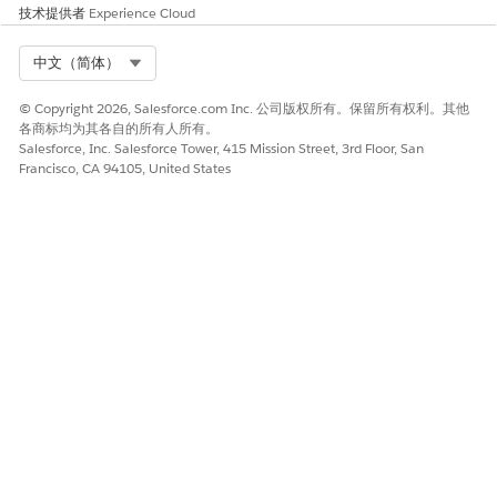
技术提供者
Experience Cloud
选择模型和度量的数据空间。
选择要使用的现有语义模型。要将现有 C360 语义扩展到新
Select Org
中文（简体）
模型进行自定义，请将此留空。
© Copyright 2026, Salesforce.com Inc. 公司版权所有。保留所有权利。其他
单击
使用选定模型创建
，以使用选定模型开始安装过程。或者，
各商标均为其各自的所有人所有。
单击
使用新模型创建
，以使用新语义模型安装。
Salesforce, Inc. Salesforce Tower, 415 Mission Street, 3rd Floor, San
Francisco, CA 94105, United States
模板会检查您的组织，以确保正确设置所有先决条件和权限，以安
装度量。如果模板验证成功，安装过程将开始。如果失败，将为您
提供要解决的错误列表。
如果您创建模型，成功安装会打开从 C360 语义模型扩展的新模
型。
主要度量计算：
0.60×WinRate+0.40×(1−EscalationRate)
本文章是否解决您的问题？
请与我们共享您的想法，以便我们进行改进！