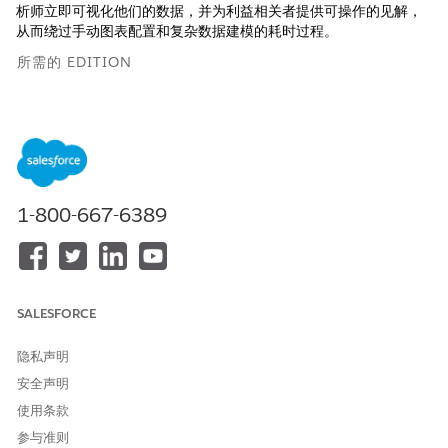
析师立即可视化他们的数据，并为利益相关者提供可操作的见解，
从而绕过手动图表配置和复杂数据建模的耗时过程。
所需的 EDITION
查看支持的版本。
所需用户权限
查看市场模板：
Tableau Unmetered
1-800-667-6389
Platform Analyst 或 Tableau
Next Platform Analyst
权限集
要在 Data 360 中安装语义模
Data Cloud 架构师权限集
型：
SALESFORCE
此模板需要：
隐私声明
C360 语义数据模型
C360 DMO：客户、业务机会和个案
安全声明
使用条款
此模板旨在使用 C360 数据，将您的数据映射到复合度量中。
参与准则
在 Tableau Next 主页上，选择
市场
。