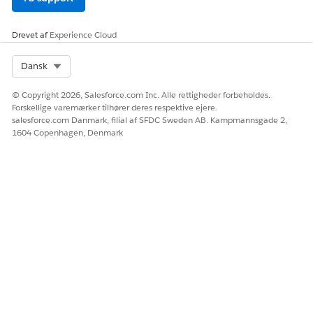
Grupper kontinuerlige målværdier i intervaller, kaldet
intervaller, for at forenkle analyser og afsløre mønstre i
Drevet af
dine Tableau Next-data. Opret intervaller for at
Experience Cloud
segmentere værdier i intervaller uden at ændre de
underliggende data.
Select Org
Dansk
© Copyright 2026, Salesforce.com Inc. Alle rettigheder forbeholdes.
Forskellige varemærker tilhører deres respektive ejere.
salesforce.com Danmark, filial af SFDC Sweden AB. Kampmannsgade 2,
LØSTE DENNE ARTIKEL DIT PROBLEM?
1604 Copenhagen, Denmark
Giv os besked, så vi kan forbedre os!
Ja
Nej