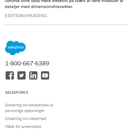
Udforsk dine data mere effektivt på tværs af flere niveauer af
detaljer med dimensionshierarkier.
EDITIONSHEADING
Vis understøttede versioner.
Føj et beregnet felt til dine data
Nogle gange kræver analyse af din datakilde tilføjelse af et
beregnet felt baseret på dine eksisterende felter. Du
ønsker f.eks. at gennemse omkostningerne for hvert
1-800-667-6389
produkt, som du sælger. Du kan enten oprette et beregnet
felt manuelt, eller du kan bruge Semantics AI og lade
Einstein udarbejde et for dig.
Brug parametre til at udforske data dynamisk i Tableau
SALESFORCE
Næste
Definer parametre i Tableau Næste for at udforske hvad
Erklæring om beskyttelse af
hvis-scenarier i dashboards, og se, hvordan forskellige
personlige oplysninger
input påvirker din forretning. Opret en parameter på
Erklæring om sikkerhed
enhver felttype, og brug den sammen med et beregnet
felt, filter eller en referencelinje til at opdatere
Vilkår for anvendelse