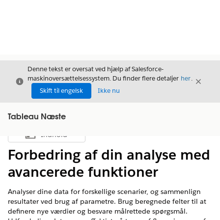
Denne tekst er oversat ved hjælp af Salesforce-
maskinoversættelsessystem. Du finder flere detaljer
her
.
Luk
Luk
Luk
Skift til engelsk
Ikke nu
Tableau Næste
Indhold
Vis indholdsfortegnelse
Forbedring af din analyse med
avancerede funktioner
Analyser dine data for forskellige scenarier, og sammenlign
resultater ved brug af parametre. Brug beregnede felter til at
definere nye værdier og besvare målrettede spørgsmål.