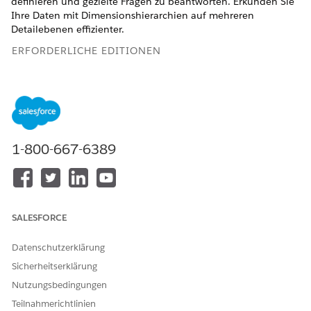
definieren und gezielte Fragen zu beantworten. Erkunden Sie
Ihre Daten mit Dimensionshierarchien auf mehreren
Detailebenen effizienter.
ERFORDERLICHE EDITIONEN
Unterstützte Editionen anzeigen.
Hinzufügen eines berechneten Felds zu Ihren Daten
Manchmal müssen Sie zum Analysieren Ihrer Datenquelle
ein berechnetes Feld hinzufügen, das auf Ihren
1-800-667-6389
vorhandenen Feldern basiert. Sie möchten beispielsweise
die Kosten für jedes verkaufte Produkt überprüfen. Sie
können ein berechnetes Feld entweder manuell erstellen
oder die Semantics-AI verwenden und Einstein eines
entwerfen lassen.
SALESFORCE
Verwenden von Parametern zum dynamischen Erkunden
Datenschutzerklärung
von Daten in Tableau Next
Sicherheitserklärung
Definieren Sie Parameter in Tableau Next, um Was-wäre-
wenn-Szenarien in Dashboards zu erkunden und zu sehen,
Nutzungsbedingungen
wie sich unterschiedliche Eingaben auf Ihr Unternehmen
Teilnahmerichtlinien
auswirken. Erstellen Sie einen Parameter für einen