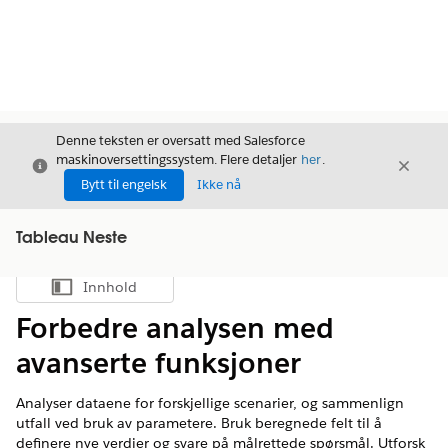
Denne teksten er oversatt med Salesforce
maskinoversettingssystem. Flere detaljer
her
.
Avslutt
Avslut
Avslutt
Bytt til engelsk
Ikke nå
Tableau Neste
Innhold
Vis innholdsfortegnelse
Forbedre analysen med
avanserte funksjoner
Analyser dataene for forskjellige scenarier, og sammenlign
utfall ved bruk av parametere. Bruk beregnede felt til å
definere nye verdier og svare på målrettede spørsmål. Utforsk