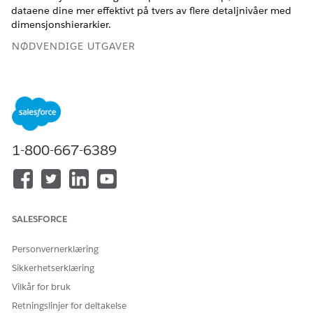
dataene dine mer effektivt på tvers av flere detaljnivåer med
dimensjonshierarkier.
NØDVENDIGE UTGAVER
Se støttede versjoner.
Legge til et beregnet felt i data
Noen ganger krever analyse av datakilden å legge til et
beregnet felt basert på eksisterende felt. Du kan for
1-800-667-6389
eksempel se gjennom kostnadene for hvert produkt du
selger. Du kan enten opprette et beregnet felt manuelt,
eller du kan bruke Semantics AI og la Einstein lage et
utkast for deg.
SALESFORCE
Bruke parametere til å utforske data dynamisk i Tableau
Neste
Definer parametere i Tableau Neste for å utforske hva-hvis-
Personvernerklæring
scenarier i kontrollpaneler og se hvordan forskjellige
Sikkerhetserklæring
inndata påvirker virksomheten. Opprett en parameter på
Vilkår for bruk
en felttype, og bruk den sammen med et beregnet felt,
Retningslinjer for deltakelse
filter eller referanselinje for å oppdatere visualiseringen