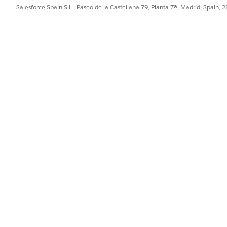
Salesforce Spain S.L., Paseo de la Castellana 79, Planta 7ª, Madrid, Spain, 
PROBLEMA?
ejorar!