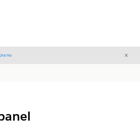
Cerrar
ora no
Cerrar
panel