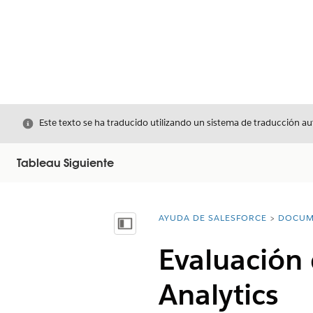
Cerrar
Este texto se ha traducido utilizando un sistema de traducción a
Tableau Siguiente
AYUDA DE SALESFORCE
DOCUM
Usted está aquí:
Mostrar índice de materias
Evaluación 
Analytics