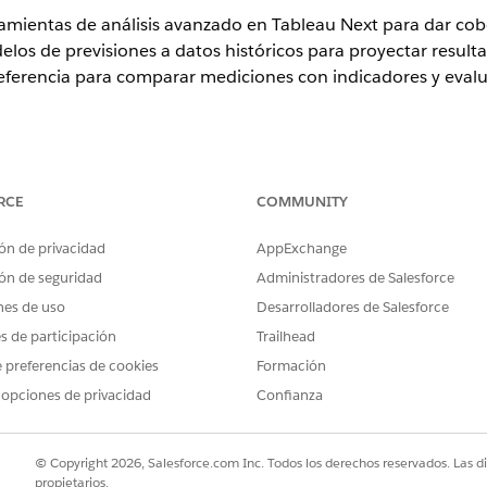
ramientas de análisis avanzado en Tableau Next para dar cob
s de previsiones a datos históricos para proyectar resultad
 referencia para comparar mediciones con indicadores y evalu
RCE
COMMUNITY
iente
ón de privacidad
AppExchange
s en datos históricos para predecir resultados futuros que guían l
ón de seguridad
Administradores de Salesforce
lizar, establecer con qué antelación realizar previsiones y definir 
evisiones a hasta tres mediciones en una sola visualización. Todas 
nes de uso
Desarrolladores de Salesforce
sión, como tipo de modelo, duración e intervalo de predicción.
es de participación
Trailhead
encia a visualizaciones de Tableau Next
 preferencias de cookies
Formación
en Tableau Next para evaluar el rendimiento frente a indicadores, 
 opciones de privacidad
Confianza
e ventas mensuales. Puede basar la línea de referencia en la mism
stá. También puede elegir un campo de origen diferente para compa
a como una constante para objetivos fijos o un valor de medición c
© Copyright 2026, Salesforce.com Inc. Todos los derechos reservados. Las d
imiento en contexto. Personalícelo con etiquetas y colores para in
propietarios.