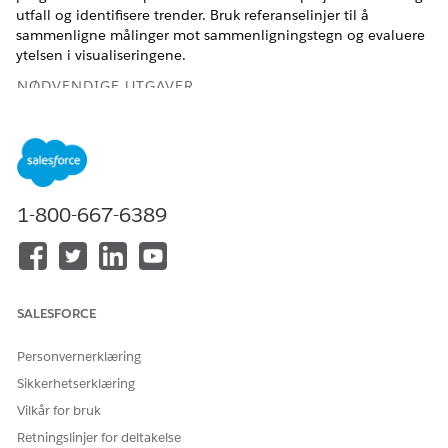
utfall og identifisere trender. Bruk referanselinjer til å
sammenligne målinger mot sammenligningstegn og evaluere
ytelsen i visualiseringene.
NØDVENDIGE UTGAVER
Se støttede versjoner.
Prognoser med Tableau Neste
Bruk prognosemodeller på historiske data for å forutsi
1-800-667-6389
fremtidige utfall som veileder forretningsbeslutninger. Du
kan velge prognosemodellen som skal brukes, angi hvor
langt frem i tid prognosen skal gå, og definere tidsrommet
som prognosene skal baseres på. Du kan legge til
prognoser for opptil tre målinger i én enkelt visualisering.
SALESFORCE
Alle valgte målinger bruker de samme
prognoseinnstillingene, som modelltype, varighet og
Personvernerklæring
forutsigelsesintervall.
Sikkerhetserklæring
Bruke referanselinjer på neste Tableau-visualiseringer
Vilkår for bruk
Bruk referanselinjer i Tableau Neste til å evaluere ytelsen
Retningslinjer for deltakelse
mot sammenligningsverdier, som kundetilfredshetsscore