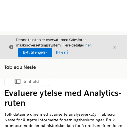
Denne teksten er oversatt med Salesforce
maskinoversettingssystem. Flere detaljer
her
.
Avslutt
Avslut
Avslutt
Bytt til engelsk
Ikke nå
Tableau Neste
Innhold
Vis innholdsfortegnelse
Evaluere ytelse med Analytics-
ruten
Tolk dataene dine med avanserte analyseverktøy i Tableau
Neste for å støtte informerte forretningsbeslutninger. Bruk
prognosemodeller på historiske data for å projisere fremtidige