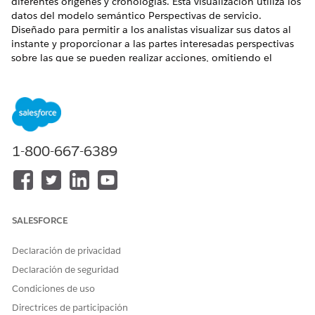
diferentes orígenes y cronologías. Esta visualización utiliza los
datos del modelo semántico Perspectivas de servicio.
Diseñado para permitir a los analistas visualizar sus datos al
instante y proporcionar a las partes interesadas perspectivas
sobre las que se pueden realizar acciones, omitiendo el
proceso de configuración manual y modelado de datos
complejo que requiere mucho tiempo.
EDICIONES NECESARIAS
Ver ediciones compatibles.
1-800-667-6389
PERMISOS DE USUARIO NECESARIOS
Para ver plantillas de
Conjunto de permisos
Mercado:
Analista de Tableau
SALESFORCE
Unmetered Platform o
Analista de Tableau Next
Platform
Declaración de privacidad
Declaración de seguridad
Para instalar modelos
Conjunto de permisos
semánticos en Data 360:
Arquitecto de Data Cloud
Condiciones de uso
Directrices de participación
Para instalar y ver
Service Cloud con la licencia