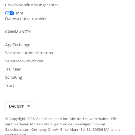
Cookie-Voreinstellungscenter
Ihre
Datenschutzauswahlen
COMMUNITY
Diese Vorlagen sind für die Verwendung mit den
semantischen Modellen "Verkaufsstatistiken" und
"Servicestatistiken" vorgesehen.
AppExchange
Salesforce-Administratoren
Konfigurieren einer Visualisierung des
Kundenvorgangsvolumens
Salesforce-Entwickler
Die Visualisierungsvorlage "Tableau Next Case Volume"
Trailhead
(Tableau Next Case Volume) bietet sofortige Statistiken,
Schulung
um das Gesamtvolumen von Kundenvorgängen über
Trust
verschiedene Ursprünge und Zeitachsen hinweg zu
verfolgen und zu optimieren. Diese Visualisierung
verwendet die Daten aus dem semantischen Modell
"Servicestatistiken". Damit können Analysten ihre Daten
Select Org
Deutsch
sofort visualisieren und Beteiligten handlungsrelevante
Statistiken bereitstellen, wodurch der zeitaufwändige
© Copyright 2026, Salesforce.com Inc. Alle Rechte vorbehalten. Die
Prozess der manuellen Konfiguration und komplexen
verschiedenen Marken sind Eigentum der jeweiligen Inhaber.
Salesforce.com Germany GmbH, Erika-Mann-Str. 31, 80636 München,
Datenmodellierung umgangen wird.
Deutschland