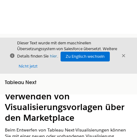
Dieser Text wurde mit dem maschinellen
Übersetzungssystem von Salesforce übersetzt. Weitere
Schließen
Schli
Details finden Sie
hier
.
Zu Englisch wechseln
Schließ
Nicht jetzt
Tableau Next
Inhalt
Inhalt anzeigen
Verwenden von
Visualisierungsvorlagen über
den Marketplace
Beim Entwerfen von Tableau Next-Visualisierungen können
Sie mit einer neuen oder vorhandenen Visualisierung