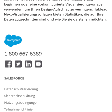
beginnen oder eine vorkonfigurierte Visualisierungsvorlage
verwenden, um Ihren Design-Aufschlag zu verringern. Tableau
Next-Visualisierungsvorlagen bieten Statistiken, die auf Ihre
Daten zugeschnitten sind und wie Sie sie darstellen möchten.
ERFORDERLICHE EDITIONEN
Verfügbarkeit:
Greifen Sie über die Tableau Next-Startseite oder über eine
1-800-667-6389
beliebige Arbeitsumgebung auf den Marketplace Ihrer
Organisation zu, wenn Sie eine neue Visualisierung
hinzufügen. Im Marketplace werden die verfügbaren
Visualisierungsvorlagen zur Installation angezeigt.
SALESFORCE
Datenschutzerklärung
Sicherheitserklärung
Nutzungsbedingungen
Teilnahmerichtlinien