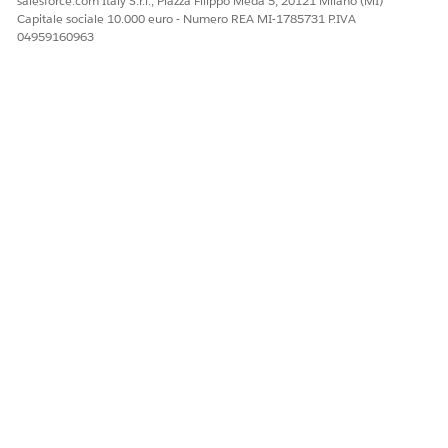
salesforce.com Italy S.r.l., Piazza Filippo Meda 5, 20121 Milano (MI)
Opportunities offre approfondimenti immediati per
Capitale sociale 10.000 euro - Numero REA MI-1785731 P.IVA
04959160963
consentire ai responsabili vendite di esaminare e tenere
traccia delle principali opportunità aperte. Questa
visualizzazione utilizza i dati del modello semantico Sales
Insights. Progettato per consentire agli analisti di
visualizzare istantaneamente i propri dati e fornire agli
stakeholder approfondimenti concreti, evitando il lungo
processo di configurazione manuale e modellazione dei
dati complessi.
QUESTO ARTICOLO HA RISOLTO IL PROBLEMA?
Facci sapere, così possiamo migliorare!
Sì
No