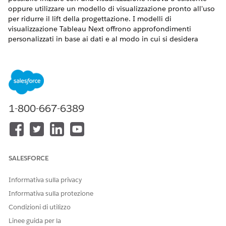
oppure utilizzare un modello di visualizzazione pronto all'uso
per ridurre il lift della progettazione. I modelli di
visualizzazione Tableau Next offrono approfondimenti
personalizzati in base ai dati e al modo in cui si desidera
presentarli.
VERSIONI (EDITION) RICHIESTE
Disponibile nelle versioni:
1-800-667-6389
Accedere al Marketplace dell'organizzazione dalla pagina
iniziale Tableau Next o da qualsiasi area di lavoro quando si
aggiunge una nuova visualizzazione. Marketplace presenta i
modelli di visualizzazione disponibili per l'installazione.
SALESFORCE
Informativa sulla privacy
Informativa sulla protezione
Condizioni di utilizzo
Linee guida per la