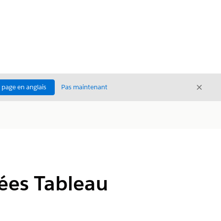
Ferme
a page en anglais
Pas maintenant
Fermer
ées Tableau