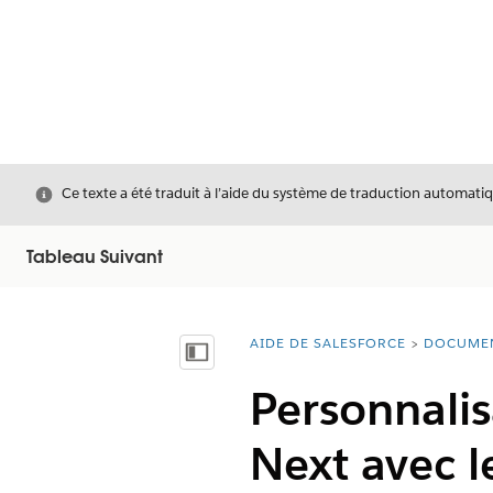
Fermer
Ce texte a été traduit à l’aide du système de traduction automatiq
Tableau Suivant
AIDE DE SALESFORCE
DOCUME
Vous êtes ici :
Afficher la table des matières
Personnali
Next avec l