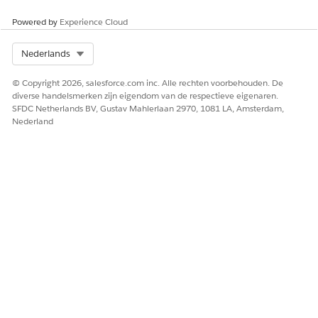
Laat ons weten wat we kunnen doen om te verbeteren!
Powered by
Experience Cloud
Ja
Nee
Select Org
Nederlands
© Copyright 2026, salesforce.com inc. Alle rechten voorbehouden. De
diverse handelsmerken zijn eigendom van de respectieve eigenaren.
SFDC Netherlands BV, Gustav Mahlerlaan 2970, 1081 LA, Amsterdam,
Nederland