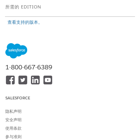
所需的 EDITION
查看支持的版本。
Tableau Next Visualization 中的大小编码
使用大小编码，以突出显示条形、正方形或圆形标记类型中值的
差异。您可以将标记大小基于标记代表的连续评测字段的值。或
者，标记大小取决于您选择的不同连续评测字段的值。选择相对
大小以突出显示值之间的对比度，或选择绝对大小以应用基于固
1-800-667-6389
定像素范围的统一比例。将大小与颜色相结合，轻松解释数据
在可视化中自定义颜色
将自定义颜色应用于 Tableau Next 可视化，以使其更吸引人，
更容易解释。选择与您的品牌保持一致的颜色，提供有关数据模
式的视觉提示，或突出显示业务优先级。您可在图表中设置最多
SALESFORCE
10 个自定义颜色。如果图表的值超过 10 个，它会按顺序重复
使用颜色。
隐私声明
安全声明
使用条款
参与准则