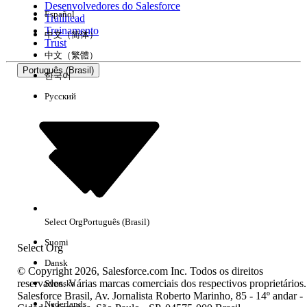
Desenvolvedores do Salesforce
Español
Trailhead
Experiência
Treinamento
中文（简体）
Trust
中文（繁體）
Português (Brasil)
한국어
Русский
Limpar tudo
Concluído
Select Org
Português (Brasil)
Suomi
Select Org
Dansk
© Copyright 2026, Salesforce.com Inc. Todos os direitos
reservados. Várias marcas comerciais dos respectivos proprietários.
Svenska
Salesforce Brasil, Av. Jornalista Roberto Marinho, 85 - 14º andar -
Sem resultados
Nederlands