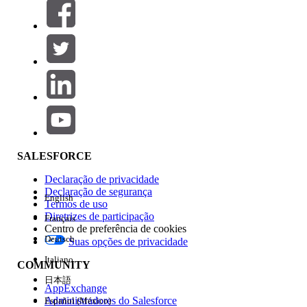
Filtros (0)
SELECIONAR FILTROS
Adicionar
Área de produtos
Impacto do recurso
SALESFORCE
Declaração de privacidade
Declaração de segurança
English
Termos de uso
Diretrizes de participação
Français
Centro de preferência de cookies
Deutsch
Suas opções de privacidade
Edição
Italiano
COMMUNITY
日本語
AppExchange
Administradores do Salesforce
Español (México)