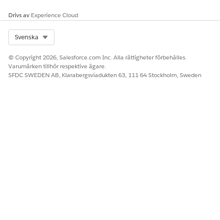
Drivs av
Experience Cloud
Select Org
Svenska
© Copyright 2026, Salesforce.com Inc. Alla rättigheter förbehålles.
Varumärken tillhör respektive ägare.
SFDC SWEDEN AB, Klarabergsviadukten 63, 111 64 Stockholm, Sweden
LÖSTE DENNA ARTIKEL DITT PROBLEM?
Berätta för oss vad vi kan förbättra!
Ja
Nej