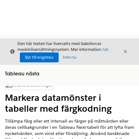
Den här texten har översatts med Salesforces
maskinöversättningssystem. Mer information
här
.
Stäng
Stäng
Stäng
Byt till engelska
Inte nu
Tableau nästa
Innehållsförteckningar
Visa innehållsförteckning
Markera datamönster i
tabeller med färgkodning
Tillämpa färg eller ett intervall av färger på måttvärden eller
deras cellbakgrunder i en Tableau Next-tabell för att lyfta fram
nyckelvärden, som vinst eller försäljning. Använd beräknade