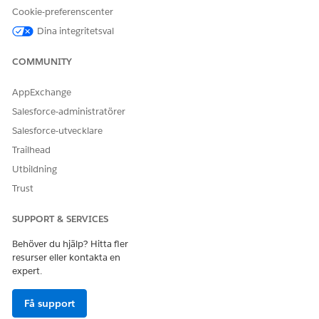
Cookie-preferenscenter
Dina integritetsval
COMMUNITY
AppExchange
Salesforce-administratörer
Salesforce-utvecklare
För att tillämpa färg på cellvärden eller bakgrunder, klicka
Trailhead
på
Text
eller
Streck
i rullmenyn
Alla
.
Utbildning
För att anpassa färger som tillämpas på tabellen, klicka på
Färg
.
Trust
Ange färger för
Startvärde
och
Slutvärde
.
För att inkludera en mittpunkt, välj
Centervärde
och ange
SUPPORT & SERVICES
dess färg.
Behöver du hjälp? Hitta fler
För att återställa standardvärden, klicka på
i fönstret
resurser eller kontakta en
Redigera färger
.
expert.
Få support