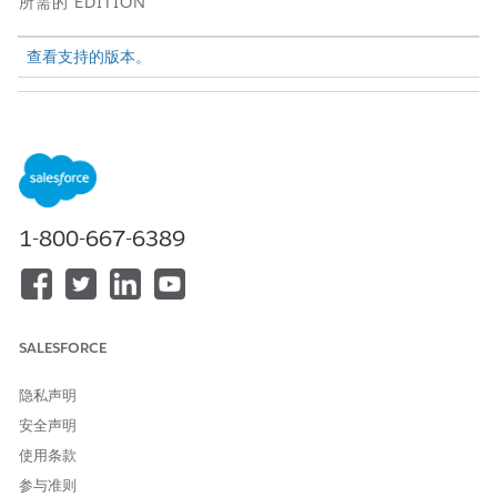
所需的 EDITION
查看支持的版本。
所需用户权限
自定义 Tableau Next 表格中
Tableau Unmetered
Platform Analyst 或 Tableau
的颜色：
Next Platform Analyst
权限集
1-800-667-6389
例如，通过创建评估盈利能力的计算字段来精确定位表现不佳的产
品类别。然后，根据结果分配颜色。
在表格视图中，将评测或计算字段拖到“
标记
”部分中的
颜色
。对
于示例中的表格，选择表示每个产品利润状态的计算字段。
SALESFORCE
隐私声明
安全声明
使用条款
参与准则