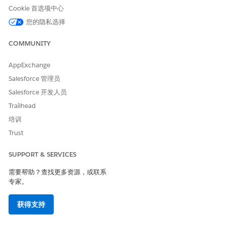
Cookie 首选项中心
您的隐私选择
要将颜色应用于单元格值或背景，从“
全部”
下拉菜单中单击
文本
COMMUNITY
或
条形图
。
要自定义应用于表格的颜色，请单击
颜色
。
AppExchange
设置
开始值
和
结束值
的颜色。
Salesforce 管理员
要包含中点，选择
中心值
并设置颜色。
要恢复默认值，请在“
编辑颜色”
窗口中单击
。
Salesforce 开发人员
Trailhead
培训
Trust
SUPPORT & SERVICES
需要帮助？查找更多资源，或联系
专家。
获得支持