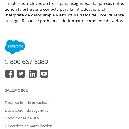
Limpie sus archivos de Excel para asegurarse de que sus datos
tienen la estructura correcta para la introducción. El
Intérprete de datos limpia y estructura datos de Excel durante
la carga. Resuelve problemas de formato, como encabezados
combinados o campos en blanco, e ignora imágenes no
esenciales y formato oculto.
EDICIONES NECESARIAS
Ver ediciones compatibles.
1-800-667-6389
PERMISOS DE USUARIO NECESARIOS
Para cargar datos en
Conjunto de permisos
Tableau Next:
Analista de Tableau
Unmetered Platform o
SALESFORCE
Analista de Tableau Next
Platform
Declaración de privacidad
Declaración de seguridad
En la ficha Espacio de trabajo, seleccione un espacio de
trabajo existente o cree uno.
Condiciones de uso
Cargue los datos.
Directrices de participación