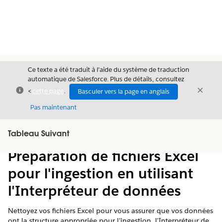
Ce texte a été traduit à l’aide du système de traduction
automatique de Salesforce. Plus de détails, consultez
Fermer
Ferme
<
cette page
.
Basculer vers la page en anglais
Fermer
Pas maintenant
Table des
Tableau Suivant
Afficher la table des matières
matières
Préparation de fichiers Excel
pour l'ingestion en utilisant
l'Interpréteur de données
Nettoyez vos fichiers Excel pour vous assurer que vos données
ont la structure appropriée pour l'ingestion. L'Interpréteur de