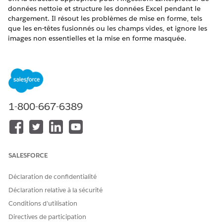
données nettoie et structure les données Excel pendant le
chargement. Il résout les problèmes de mise en forme, tels
que les en-têtes fusionnés ou les champs vides, et ignore les
images non essentielles et la mise en forme masquée.
ÉDITIONS REQUISES
Afficher les éditions prises en charge.
AUTORISATIONS UTILISATEUR REQUISES
1-800-667-6389
Pour charger des données
Ensemble d'autorisations
dans Tableau Suivant :
Tableau Unmetered
Platform Analyst ou Tableau
Next Platform Analyst
SALESFORCE
Sous l'onglet Espace de travail, sélectionnez un espace de
travail existant ou créez-en un.
Déclaration de confidentialité
Chargez les données.
Déclaration relative à la sécurité
Dans un nouvel espace de travail, cliquez sur
Se
Conditions d’utilisation
connecter à nouvelles données
, puis sur
Charger un
Directives de participation
fichier
.