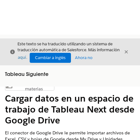
Este texto se ha traducido utilizando un sistema de
traducción automática de Salesforce. Más información
Cerrar
Cerrar
Cerrar
aquí
.
Cambiar a inglés
Ahora no
Tableau Siguiente
Índice de
Mostrar índice de materias
materias
Cargar datos en un espacio de
trabajo de Tableau Next desde
Google Drive
El conector de Google Drive le permite importar archivos de
Excel, CSV y hojas de Google desde My Drive y Unidades