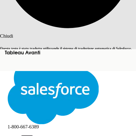
Cerca
Chiudi
Questo testo è stato tradotto utilizzando il sistema di traduzione automatica di Salesforce.
Tableau Avanti
Passa all'inglese
Non ora
Ulteriori dettagli sono disponibili
qui
.
Chiudi
Chiudi
1-800-667-6389