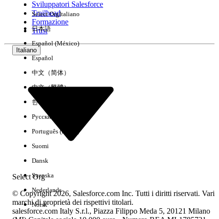
Sviluppatori Salesforce
Trailhead
Select Org
Italiano
Esperienza
Formazione
日本語
Trust
Español (México)
Italiano
Español
Cancella tutto
Chiudi
中文（简体）
中文（繁體）
한국어
Русский
Português (Brasil)
Suomi
Dansk
Svenska
Select Org
Nederlands
© Copyright 2026, Salesforce.com Inc. Tutti i diritti riservati. Vari
marchi di proprietà dei rispettivi titolari.
Norsk
salesforce.com Italy S.r.l., Piazza Filippo Meda 5, 20121 Milano
Nessun risultato