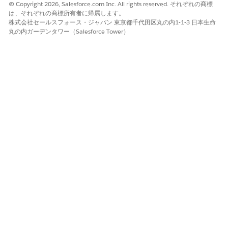
© Copyright 2026, Salesforce.com Inc. All rights reserved. それぞれの商標
(myaccount@company.com など)。
は、それぞれの商標所有者に帰属します。
株式会社セールスフォース・ジャパン 東京都千代田区丸の内1-1-3 日本生命
丸の内ガーデンタワー（Salesforce Tower）
アップロードするファイルを選択します。
項目とサンプルデータを調べて、データが正しく表示されてい
ることを確認します。詳細は、「Tableau Next へのデータの
アップロードの確認」を参照してください。
データを Data 360 に追加するには、[保存] をクリックしま
す。
データを使用してセマンティックモデルや視覚化を作成するこ
ともできます。
この記事で問題は解決されましたか?
ご意見をお待ちしております。
はい
いいえ