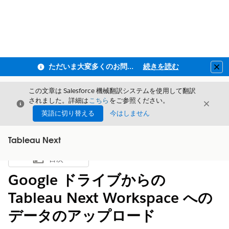
ただいま大変多くのお問い合わせをいただいており、ご連絡までにお時間を頂戴しております
続きを読む
Clo
この文章は Salesforce 機械翻訳システムを使用して翻訳
されました。詳細は
こちら
をご参照ください。
閉じる
閉じ
閉じる
英語に切り替える
今はしません
Tableau Next
目次
目次を表示
Google ドライブからの
Tableau Next Workspace への
データのアップロード