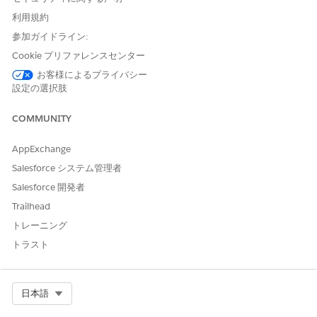
作成します。
データをアップロードします。
利用規約
新しいワークスペースで、[
データ]
をクリックし、[
From
参加ガイドライン:
Connector]
を選択して、[
Google Drive] を
選択します。
Cookie プリファレンスセンター
データが含まれる既存のワークスペースから、[
追加]
をク
お客様によるプライバシー
リックし、[
データ]
、[
From Connector]
を選択して、
設定の選択肢
[
Google ドライブ]
をクリックします。
[Google ドライブ] コネクタをクリックし、名前を付けます。
COMMUNITY
チェックボックスをオンにして、[サインイン(
Sign In
)] をク
リックします。
AppExchange
データソースを参照して選択するには、OAuth ログインフロ
Salesforce システム管理者
ーを使用して接続を認証します。
Salesforce 開発者
Trailhead
トレーニング
トラスト
接続された Google アカウントにアクセスできるすべ
メモ
ての .xlsx、.csv、および Google スプレッドシートファイ
ルは、Google ドライブ接続を使用するユーザーに表示され
Select Org
日本語
ます。Salesforce システム管理者は、組織のセキュリティ
設定に応じて Gmail ドメインを承認できます