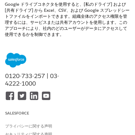
Google ドライブコネクタを使用すると、[私のドライブ] および
[共有ドライブ] から Excel、CSV、および Google スプレッドシー
トファイルをインポートできます。組織全体のアクセス権限を管
理するには、サービスまたは共有アカウントを使用します。この
アプローチにより、社内のどのユーザーがデータにアクセスして
使用できるかを制御できます。
必要なエディション
サポートされているエディションを表示する。
必要なユーザー権限
0120-733-257 | 03-
4222-1000
Tableau Next にデータをアッ
「
Tableau Unmetered
プロードする
Platform Analyst」
または
「Tableau Next Platform
Analyst」権限セット
Excel ファイルでサポートされる内容についての詳細は、「
SALESFORCE
ファイ
ルアップロード処理モード
と制限」を参照してください。
プライバシーに関する声明
[ワークスペース] タブで、既存のワークスペースを選択するか
セキュリティに関する声明