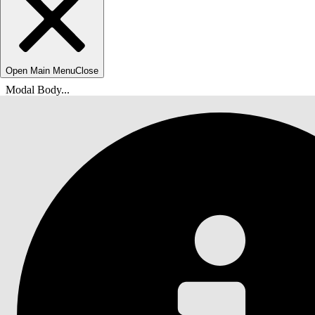
Open Main Menu
Close
Modal Body...
Du är här:
Salesforce-hjälp
Dokument
Tableau nästa