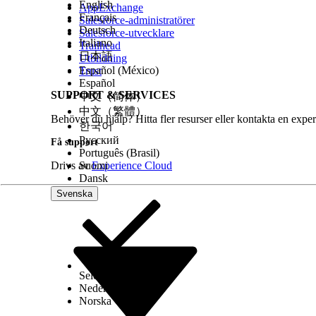
English
AppExchange
Français
Salesforce-administratörer
Deutsch
Salesforce-utvecklare
Italiano
Trailhead
日本語
Utbildning
Español (México)
Trust
Español
SUPPORT & SERVICES
中文（简体）
中文（繁體）
Behöver du hjälp? Hitta fler resurser eller kontakta en exper
한국어
Русский
Få support
Português (Brasil)
Drivs av
Suomi
Experience Cloud
Dansk
Svenska
Select Org
Svenska
Nederlands
Norska