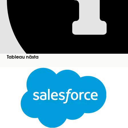
Ladda upp data till
arbetsområde från 
Google Drive-anslutaren låter dig importera Excel-
att hantera åtkomstbehörigheter i hela din organisa
Tableau nästa
säkerställer att du kan styra vilka användare i di
Versioner som krävs
Visa versioner som stöds.
An
Stäng
Ladda upp data till Tableau Nästa:
Den här texten har översatts med Salesforces maskinöversättningssystem. Mer information
h
Mer information om vad som stöds för Excel-filer f
På arbetsområdesfliken, välj ett befintligt arbetsom