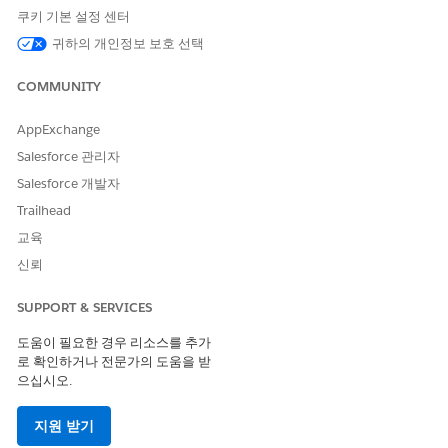
쿠키 기본 설정 센터
작업 영역 탭에서 기존 작업 영역을 선택하거나 만듭니다.
귀하의 개인정보 보호 선택
추가
를 클릭하고
데이터를
선택한 다음,
Salesforce 연결(베타)
을 선택합니다.
COMMUNITY
조직을 선택하고
계속
을 클릭합니다.
AppExchange
Salesforce 관리자
Salesforce 개발자
Trailhead
교육
신뢰
SUPPORT & SERVICES
개체를 선택하고 필드 및 샘플 데이터를 검사하여 데이터가 올
바르게 표시되는지 확인합니다.
도움이 필요한 경우 리소스를 추가
Data 360에 데이터를 추가하려면 하나 이상의 시트를 선택하
로 확인하거나 전문가의 도움을 받
고
데이터 레이크 개체 만들기
를 클릭합니다. 데이터를 사용하
으십시오.
여 시맨틱 모델 또는 시각화를 만들 수도 있습니다.
지원 받기