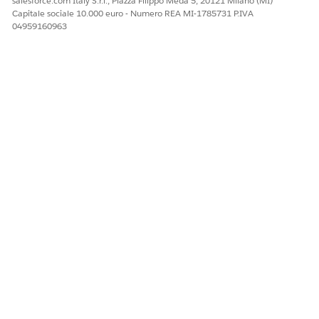
salesforce.com Italy S.r.l., Piazza Filippo Meda 5, 20121 Milano (MI)
Capitale sociale 10.000 euro - Numero REA MI-1785731 P.IVA
04959160963