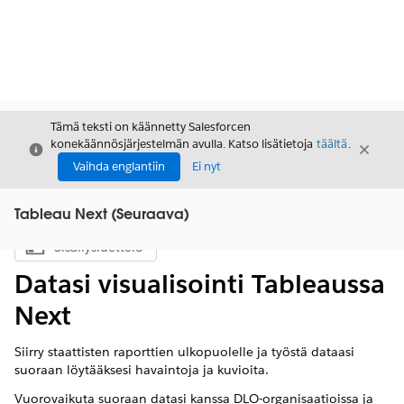
Tämä teksti on käännetty Salesforcen
konekäännösjärjestelmän avulla. Katso lisätietoja
täältä
.
Sulje
Sulje
Sulje
Vaihda englantiin
Ei nyt
Tableau Next (Seuraava)
Sisällysluettelo
Näytä sisällysluettelo
Datasi visualisointi Tableaussa
Next
Siirry staattisten raporttien ulkopuolelle ja työstä dataasi
suoraan löytääksesi havaintoja ja kuvioita.
Vuorovaikuta suoraan datasi kanssa DLO-organisaatioissa ja