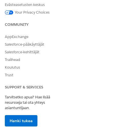
Evästeasetusten keskus
Etsi ja avaa sovelluskäynnistimestä
Taulukko Seuraava
.
Your Privacy Choices
Siirry työtilaasi.
Lisää dataa luodaksesi DLO- tai DMO-organisaation tai
COMMUNITY
valitse olemassa oleva DLO- tai DMO-organisaatio
aloittaaksesi tutkinnan.
AppExchange
Salesforce-pääkäyttäjät
Salesforce-kehittäjät
Trailhead
Koulutus
Trust
SUPPORT & SERVICES
Tarvitsetko apua? Hae lisää
resursseja tai ota yhteys
asiantuntijaan.
RATKAISIKO TÄMÄ ARTIKKELI ONGELMASI?
Anna palautetta, jotta voimme kehittyä!
Hanki tukea
Kyllä
Ei