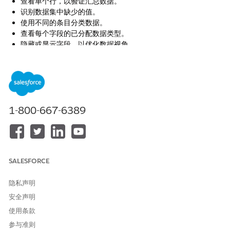
查看单个行，以验证汇总数据。
识别数据集中缺少的值。
使用不同的条目分类数据。
查看每个字段的已分配数据类型。
隐藏或显示字段，以优化数据视角。
从这些视图中选择以探索您的数据：
简档视图：将数据列视为汇总数据分布、值和空值的彩色条形
图。选择包含、排除或突出显示关系的值。
数据网格视图：以电子表格格式查看行级详细信息。此视图与简
1-800-667-6389
档窗格同步，以确保一致性。
列表视图：显示或隐藏字段以简化视图。
从应用程序启动程序中，查找并选择
Tableau Next
。
导航到工作区。
添加数据以创建 DLO 或 DMO，或选择现有 DLO 或 DMO 开始
SALESFORCE
探索。
隐私声明
安全声明
使用条款
参与准则