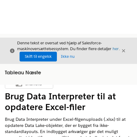
Denne tekst er oversat ved hjælp af Salesforce-
maskinoversættelsessystem. Du finder flere detaljer
her
.
Luk
Luk
Luk
Skift til engelsk
Ikke nu
Tableau Næste
Indhold
Vis indholdsfortegnelse
Brug Data Interpreter til at
opdatere Excel-filer
Brug Data Interpreter under Excel-filgenuploads (.xlsx) til at
opdatere Data Lake-objekter, der er bygget fra ikke-
standardlayouts. En indbygget arkvælger gør det muligt