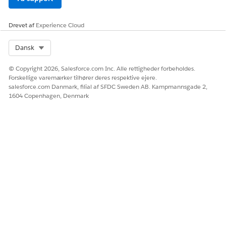
Ja
Nej
Drevet af
Experience Cloud
Select Org
Dansk
© Copyright 2026, Salesforce.com Inc. Alle rettigheder forbeholdes.
Forskellige varemærker tilhører deres respektive ejere.
salesforce.com Danmark, filial af SFDC Sweden AB. Kampmannsgade 2,
1604 Copenhagen, Denmark