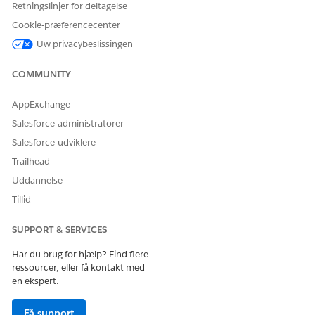
Retningslinjer for deltagelse
Cookie-præferencecenter
Uw privacybeslissingen
COMMUNITY
AppExchange
Salesforce-administratorer
Salesforce-udviklere
Trailhead
Uddannelse
Tillid
SUPPORT & SERVICES
Har du brug for hjælp? Find flere
ressourcer, eller få kontakt med
en ekspert.
LØSTE DENNE ARTIKEL DIT PROBLEM?
Giv os besked, så vi kan forbedre os!
Få support