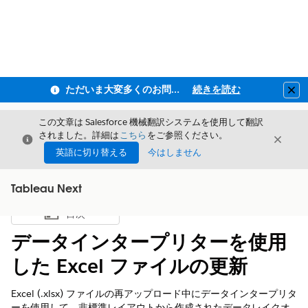
ただいま大変多くのお問い合わせをいただいており、ご連絡までにお時間を頂戴しております
続きを読む
Clo
この文章は Salesforce 機械翻訳システムを使用して翻訳
されました。詳細は
こちら
をご参照ください。
閉じる
閉じ
閉じる
英語に切り替える
今はしません
Tableau Next
目次
目次を表示
データインタープリターを使用
した Excel ファイルの更新
Excel (.xlsx) ファイルの再アップロード中にデータインタープリタ
ーを使用して、非標準レイアウトから作成されたデータレイクオ