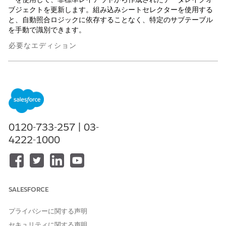
ブジェクトを更新します。組み込みシートセレクターを使用する
と、自動照合ロジックに依存することなく、特定のサブテーブル
を手動で識別できます。
必要なエディション
サポートされているエディションを表示する。
必要なユーザー権限
Tableau Next にデータをアッ
「
Tableau Unmetered
プロードする
Platform Analyst」
または
0120-733-257 | 03-
「Tableau Next Platform
4222-1000
Analyst」権限セット
更新するテーブルのデータレークオブジェクトを開きます。
[
データを置換
...] をクリックします。
[
Upload File
(ファイルをアップロード)] をクリックし、更新
SALESFORCE
した Excel ファイルを選択します。
[
実行] を
クリックして、データインタプリタを開始します。
プライバシーに関する声明
セキュリティに関する声明