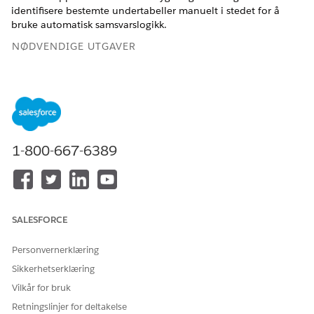
identifisere bestemte undertabeller manuelt i stedet for å
bruke automatisk samsvarslogikk.
NØDVENDIGE UTGAVER
Se støttede versjoner.
NØDVENDIG BRUKERTILLATELSE
For å laste opp data til
Tillatelsessettet
Tableau
1-800-667-6389
Tableau Neste:
Unmetered Platform Analyst
eller Tableau Next Platform
Analyst
Åpne til Datasjøobjektet for tabellen du vil oppdatere.
Klikk på
Erstatt data...
SALESFORCE
Klikk på
Last opp fil
og velg den oppdaterte Excel-filen.
Start dataoversetteren ved å klikke på
Kjør
.
Personvernerklæring
Sikkerhetserklæring
Vilkår for bruk
Retningslinjer for deltakelse