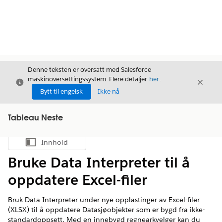
Denne teksten er oversatt med Salesforce
maskinoversettingssystem. Flere detaljer
her
.
Avslutt
Avslut
Avslutt
Bytt til engelsk
Ikke nå
Tableau Neste
Innhold
Vis innholdsfortegnelse
Bruke Data Interpreter til å
oppdatere Excel-filer
Bruk Data Interpreter under nye opplastinger av Excel-filer
(XLSX) til å oppdatere Datasjøobjekter som er bygd fra ikke-
standardoppsett. Med en innebygd regnearkvelger kan du