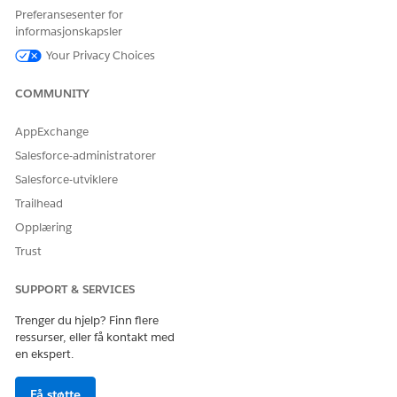
Preferansesenter for
informasjonskapsler
Your Privacy Choices
COMMUNITY
AppExchange
Salesforce-administratorer
Salesforce-utviklere
Trailhead
Opplæring
Trust
SUPPORT & SERVICES
Trenger du hjelp? Finn flere
ressurser, eller få kontakt med
en ekspert.
HJALP DENNE ARTIKKELEN MED Å LØSE PROBLEMET DITT?
Få støtte
La oss få vite det slik at vi kan forbedre!