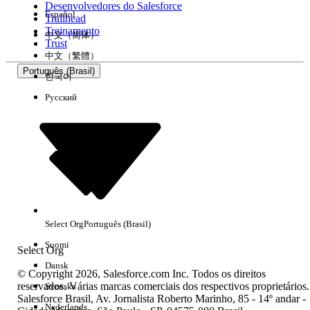
Desenvolvedores do Salesforce
Español
Trailhead
Experiência
Treinamento
中文（简体）
Trust
中文（繁體）
Português (Brasil)
한국어
Русский
Limpar tudo
Concluído
Select Org
Português (Brasil)
Suomi
Select Org
Dansk
© Copyright 2026, Salesforce.com Inc. Todos os direitos
reservados. Várias marcas comerciais dos respectivos proprietários.
Svenska
Salesforce Brasil, Av. Jornalista Roberto Marinho, 85 - 14º andar -
Sem resultados
Nederlands