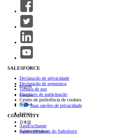
Filtros (0)
SELECIONAR FILTROS
Adicionar
Área de produtos
Impacto do recurso
SALESFORCE
Declaração de privacidade
Declaração de segurança
English
Termos de uso
Diretrizes de participação
Français
Centro de preferência de cookies
Deutsch
Suas opções de privacidade
Edição
Italiano
COMMUNITY
日本語
AppExchange
Administradores do Salesforce
Español (México)